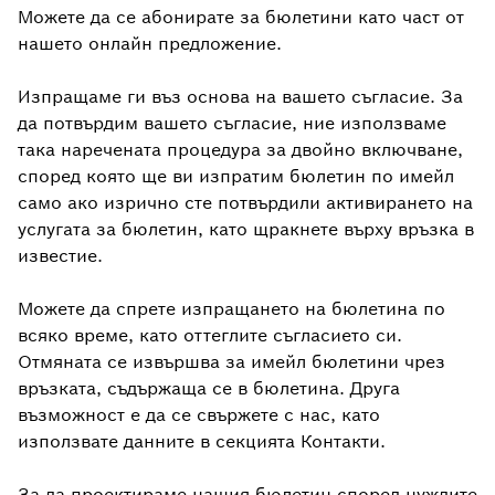
Можете да се абонирате за бюлетини като част от
нашето онлайн предложение.
Изпращаме ги въз основа на вашето съгласие. За
да потвърдим вашето съгласие, ние използваме
така наречената процедура за двойно включване,
според която ще ви изпратим бюлетин по имейл
само ако изрично сте потвърдили активирането на
услугата за бюлетин, като щракнете върху връзка в
известие.
Можете да спрете изпращането на бюлетина по
всяко време, като оттеглите съгласието си.
Отмяната се извършва за имейл бюлетини чрез
връзката, съдържаща се в бюлетина. Друга
възможност е да се свържете с нас, като
използвате данните в секцията Контакти.
За да проектираме нашия бюлетин според нуждите