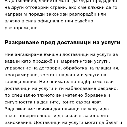
В допълнение, данните могат да бъдат предадени
на други отговорни страни, ако сме длъжни да го
направим поради законови разпоредби или
влязло в сила официално или съдебно
разпореждане.
Разкриване пред доставчици на услуги
Ние ангажираме външни доставчици на услуги за
задачи като продажби и маркетингови услуги,
управление на договори, обработка на плащания,
програмиране, хостинг на данни и услуги на
гореща линия. Ние внимателно подбрахме тези
доставчици на услуги и ги наблюдаваме редовно,
по-специално тяхното внимателно боравене и
сигурността на данните, които съхраняват.
Задължаваме всички доставчици на услуги да
пазят поверителност и да спазват законовите
изисквания. Доставчици на услуги могат да бъдат и