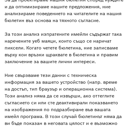
и да оптимизираме нашите предложения, ние
анализираме поведението на читателите на нашия
бюлетин въз основа на тяхното съгласие.
За този анализ изпратените имейли съдържат така
наречените уеб маяци, които също се наричат
пиксели. Когато четете бюлетина, ние записваме
върху кои връзки щраквате в бюлетина и правим
заключение за вашите лични интереси.
Ние свързваме тези данни с техническа
информация за вашето устройство (напр. време
на достъп, тип браузър и операционна система).
Този анализ няма да се извърши, ако оттеглите
съгласието си или сте деактивирали показването
на изображения по подразбиране във вашата
имейл програма. В този случай бюлетинът няма да
ви бъде показан в неговата цялост и е възможно