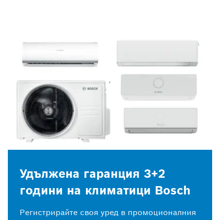
Удължена гаранция 3+2
години на климатици Bosch
Регистрирайте своя уред в промоционалния