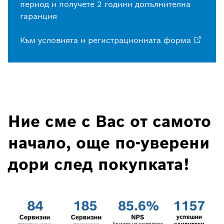
период и получете 2 години допълнителна
гаранция
Към условията и регистрационната форма
Ние сме с Вас от самото
начало, още по-уверени
дори след покупката!