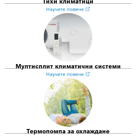
Тихи климатици
Научете повече
Мултисплит климатични системи
Научете повече
Термопомпа за охлаждане