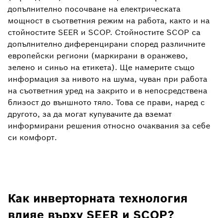
допълнително посочване на електрическата
мощност в съответния режим на работа, както и на
стойностите SEER и SCOP. Стойностите SCOP са
допълнително диференцирани според различните
европейски региони (маркирани в оранжево,
зелено и синьо на етикета). Ще намерите също
информация за нивото на шума, чуван при работа
на съответния уред на закрито и в непосредствена
близост до външното тяло. Това се прави, наред с
другото, за да могат купувачите да вземат
информирани решения относно очаквания за себе
си комфорт.
Как инверторната технология
влияе върху SEER и SCOP?