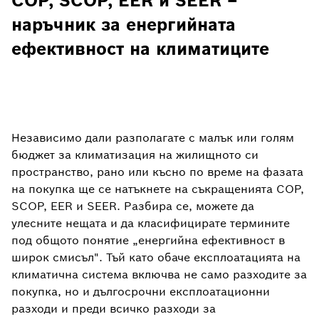
COP, SCOP, EER и SEER –
наръчник за енергийната
ефективност на климатиците
Независимо дали разполагате с малък или голям
бюджет за климатизация на жилищното си
пространство, рано или късно по време на фазата
на покупка ще се натъкнете на съкращенията COP,
SCOP, EER и SEER. Разбира се, можете да
улесните нещата и да класифицирате термините
под общото понятие „енергийна ефективност в
широк смисъл". Тъй като обаче експлоатацията на
климатична система включва не само разходите за
покупка, но и дългосрочни експлоатационни
разходи и преди всичко разходи за