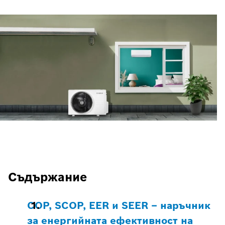
Съдържание
COP, SCOP, EER и SEER – наръчник
за енергийната ефективност на