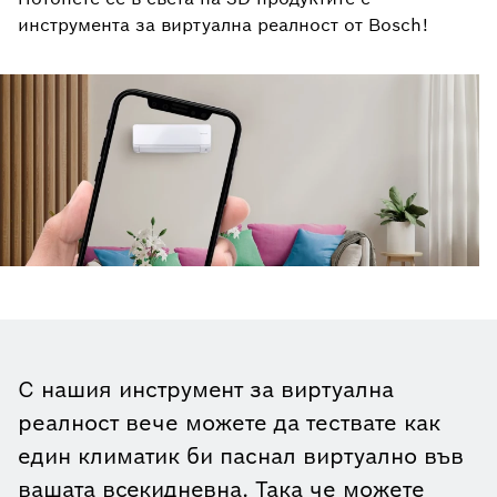
инструмента за виртуална реалност от Bosch!
С нашия инструмент за виртуална
реалност вече можете да тествате как
един климатик би паснал виртуално във
вашата всекидневна. Така че можете