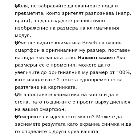
Моля, не забравяйте да сканирате пода и
предметите, които зрителят разпознава (напр.
врата), за да създадете реалистично
изображение на размера на климатичния
модул.
Вече ще видите климатика Bosch на вашия
смартфон в оригиналния му размер, поставен
на пода във вашата стая.
Нашият съвет:
Ако
размерът се е променил, можете да го
увеличите до оригиналния му размер от 100%,
като използвате 2 пръста едновременно за
разтягане на картинката.
Сега поставете климатика на която и да е
стена, като го движите с пръсти върху дисплея
на вашия смартфон.
Намерихте ли идеалното място? Можете да
заснемете резултата като екранна снимка и да
го споделите с други чрез вашата