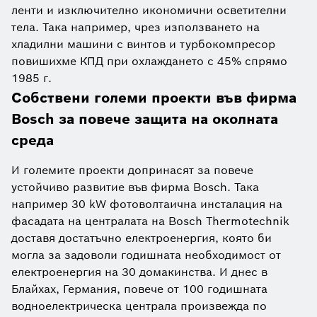
ленти и изключително икономични осветителни
тела. Така например, чрез използването на
хладилни машини с винтов и турбокомпресор
повишихме КПД при охлаждането с 45% спрямо
1985 г.
Собствени големи проекти във фирма
Bosch за повече защита на околната
среда
И големите проекти допринасят за повече
устойчиво развитие във фирма Bosch. Така
например 30 kW фотоволтаична инсталация на
фасадата на централата на Bosch Thermotechnik
доставя достатъчно електроенергия, която би
могла за задоволи годишната необходимост от
електроенергия на 30 домакинства. И днес в
Блайхах, Германия, повече от 100 годишната
водноелектрическа централа произвежда по