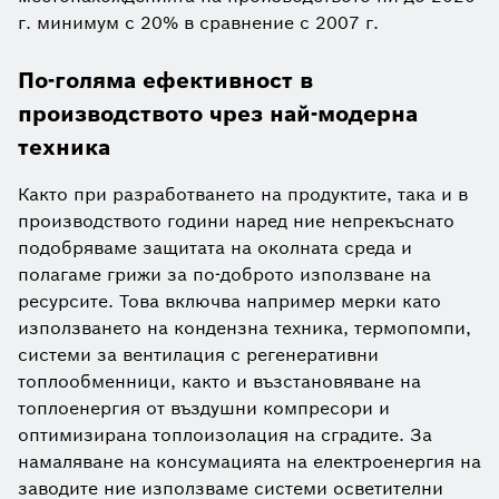
г. минимум с 20% в сравнение с 2007 г.
По-голяма ефективност в
производството чрез най-модерна
техника
Както при разработването на продуктите, така и в
производството години наред ние непрекъснато
подобряваме защитата на околната среда и
полагаме грижи за по-доброто използване на
ресурсите. Това включва например мерки като
използването на кондензна техника, термопомпи,
системи за вентилация с регенеративни
топлообменници, както и възстановяване на
топлоенергия от въздушни компресори и
оптимизирана топлоизолация на сградите. За
намаляване на консумацията на електроенергия на
заводите ние използваме системи осветителни