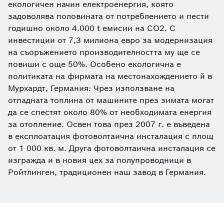
екологичен начин електроенергия, която
задоволява половината от потреблението и пести
годишно около 4.000 t емисии на CO2. С
инвестиции от 7,3 милиона евро за модернизация
на съоръжението производителността му ще се
повиши с още 50%. Особено екологична е
политиката на фирмата на местонахождението й в
Мурхардт, Германия: Чрез използване на
отпадната топлина от машините през зимата могат
да се спестят около 80% от необходимата енергия
за отопление. Освен това през 2007 г. е въведена
в експлоатация фотоволтаична инсталация с площ
от 1 000 кв. м. Друга фотоволтаична инсталация се
изгражда и в новия цех за полупроводници в
Ройтлинген, традиционeн наш завод в Германия.