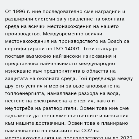
От 1996 г. ние последователно сме изградили и
разширили системи за управление на околната
среда на всички местонахождения на нашето
производство. Междувременно всички
местонахождения на производството на Bosch са
сертифицирани по ISO 14001. Този стандарт
поставя възможно най-високи изисквания и
представлява най-значимото международно
изискване към предприятията в областта на
защитата на околната среда. Той предвижда между
другото усилия и мерки за възстановяване на
топлоенергията, намаляване разхода на вода,
пестене на електрическата енергия, както и
неупотреба на разтворители. Освен това ние сме
задължени да поставяме съответните изисквания
към нашите доставчици. Освен това е планирано
намаляването на емисиите на CO2 на
местонахожденията на производството ни до 2020