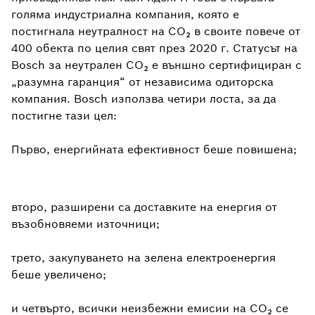
голяма индустриална компания, която е
постигнала неутралност на CO₂ в своите повече от
400 обекта по целия свят през 2020 г. Статусът на
Bosch за неутрален CO₂ е външно сертифициран с
„разумна гаранция“ от независима одиторска
компания. Bosch използва четири лоста, за да
постигне тази цел:
Първо, енергийната ефективност беше повишена;
второ, разширени са доставките на енергия от
възобновяеми източници;
трето, закупуването на зелена електроенергия
беше увеличено;
и четвърто, всички неизбежни емисии на CO₂ се