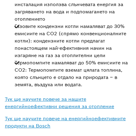
инсталация използва слънчевата енергия за
загряването на вода и подпомагането на
отоплението
Газовите кондензни котли намаляват до 30%
емисиите на CO2 (спрямо конвенционалните
котли): кондензните котли предлагат
понастоящем най-ефективния начин на
изгаряне на газ за отоплителни цели
Термопомпите намаляват до 50% емисиите на
CO2: Термопомпите вземат цялата топлина,
която слънцето е отдало на природата – в
земята, въздуха или водата.
Тук ще научите повече за нашите
енергийноефективни решения за отоплениe
Тук ще научите повече на енергийноефективните
продукти на Bosch