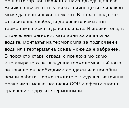
общ отговор кой вариант е най-подходящ за вас.
Всичко зависи от това какво лично цените и какво
може да се приложи на място. В нова сграда сте
относително свободни да решите какъв тип
термопомпа искате да използвате. Въпреки това, в
определени региони, като зони за защита на
водите, монтажът на термопомпа за подпочвени
води или геотермална сонда може да е забранен.
В повечето стари сгради е приложимо само
инсталирането на въздушна термопомпа, тъй като
за това не са необходими сондажи или подобни
земни работи. Термопомпите с въздушен източник
обаче имат малко по-ниски COP и ефективност в
сравнение с другите термопомпи