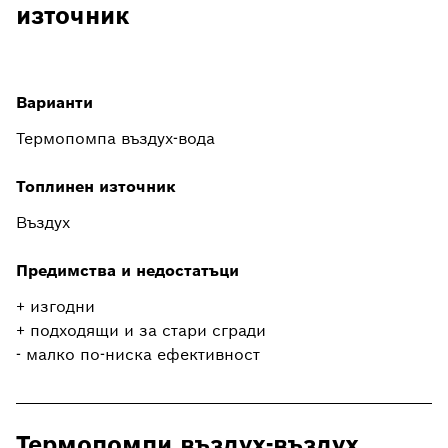
източник
Варианти
Термопомпа въздух-вода
Топлинен източник
Въздух
Предимства и недостатъци
+ изгодни
+ подходящи и за стари сгради
- малко по-ниска ефективност
Термопомпи въздух-въздух