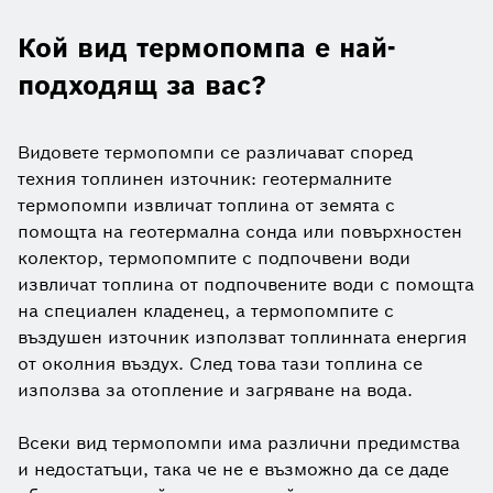
Кой вид термопомпа е най-
подходящ за вас?
Видовете термопомпи се различават според
техния топлинен източник: геотермалните
термопомпи извличат топлина от земята с
помощта на геотермална сонда или повърхностен
колектор, термопомпите с подпочвени води
извличат топлина от подпочвените води с помощта
на специален кладенец, а термопомпите с
въздушен източник използват топлинната енергия
от околния въздух. След това тази топлина се
използва за отопление и загряване на вода.
Всеки вид термопомпи има различни предимства
и недостатъци, така че не е възможно да се даде