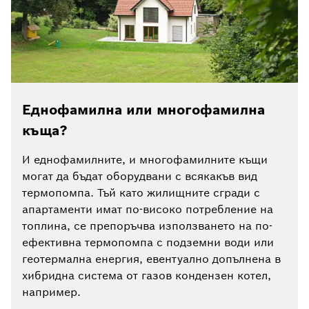
Еднофамилна или многофамилна
къща?
И еднофамилните, и многофамилните къщи
могат да бъдат оборудвани с всякакъв вид
термопомпа. Тъй като жилищните сгради с
апартаменти имат по-високо потребление на
топлина, се препоръчва използването на по-
ефективна термопомпа с подземни води или
геотермална енергия, евентуално допълнена в
хибридна система от газов кондензен котел,
например.