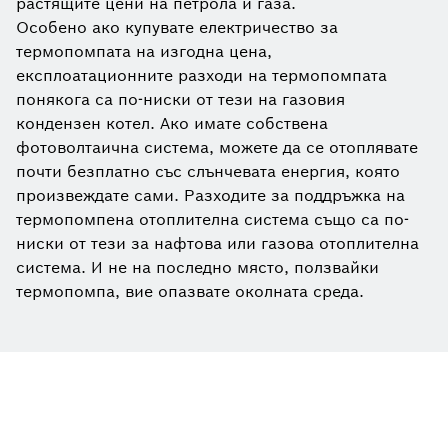
растящите цени на петрола и газа.
Особено ако купувате електричество за
термопомпата на изгодна цена,
експлоатационните разходи на термопомпата
понякога са по-ниски от тези на газовия
кондензен котел. Ако имате собствена
фотоволтаична система, можете да се отоплявате
почти безплатно със слънчевата енергия, която
произвеждате сами. Разходите за поддръжка на
термопомпена отоплителна система също са по-
ниски от тези за нафтова или газова отоплителна
система. И не на последно място, ползвайки
термопомпа, вие опазвате околната среда.