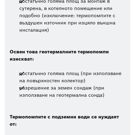
достатъчно голяма площ за монтаж в
сутерена, в котелното помещение или
подобно (изключение: термопомпите с
въздушен източник при изцяло външна
инсталация)
Освен това геотермалните термопомпи
изискват:
достатъчно голяма площ (при използване
на повърхностен колектор)
разрешение за земен сондаж (при
използване на геотермална сонда)
Термопомпите с подземни води се нуждаят
от: