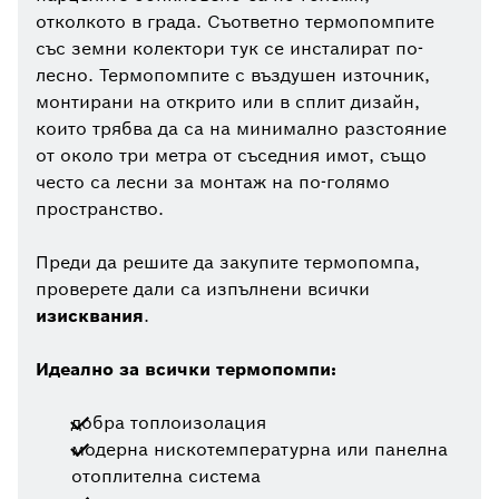
отколкото в града. Съответно термопомпите
със земни колектори тук се инсталират по-
лесно. Термопомпите с въздушен източник,
монтирани на открито или в сплит дизайн,
които трябва да са на минимално разстояние
от около три метра от съседния имот, също
често са лесни за монтаж на по-голямо
пространство.
Преди да решите да закупите термопомпа,
проверете дали са изпълнени всички
изисквания
.
Идеално за всички термопомпи:
добра топлоизолация
модерна нискотемпературна или панелна
отоплителна система