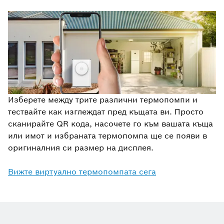
Изберете между трите различни термопомпи и
тествайте как изглеждат пред къщата ви. Просто
сканирайте QR кода, насочете го към вашата къща
или имот и избраната термопомпа ще се появи в
оригиналния си размер на дисплея.
Вижте виртуално термопомпата сега