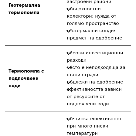
застроени райони
Геотермална
повърхностни
термопомпа
колектори: нужда от
голямо пространство
геотермални сонди:
предмет на одобрение
високи инвестиционни
разходи
често е неподходяща за
Термопомпа с
стари сгради
подпочвени
подлежи на одобрение
води
ефективността зависи
от ресурсите от
подпочвени води
по-ниска ефективност
при много ниски
температури