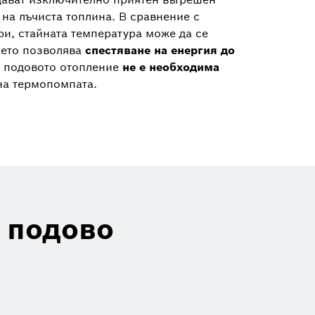
на лъчиста топлина. В сравнение с
и, стайната температура може да се
което позволява
спестяване на енергия до
, подовото отопление
не е необходима
на термопомпата.
 подово