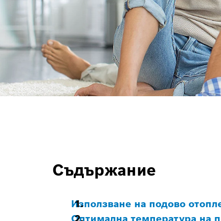
Съдържание
Използване на подово отопл
Оптимална температура на п