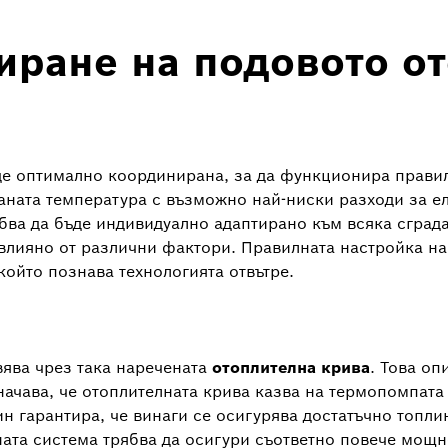
иране на подовото о
ъде оптимално координирана, за да функционира прави
аната температура с възможно най-ниски разходи за е
ва да бъде индивидуално адаптирано към всяка сграда,
овлияно от различни фактори. Правилната настройка н
ойто познава технологията отвътре.
вява чрез така наречената
отоплителна крива
. Това о
значава, че отоплителната крива казва на термопомпат
ин гарантира, че винаги се осигурява достатъчно топли
ата система трябва да осигури съответно повече мощн