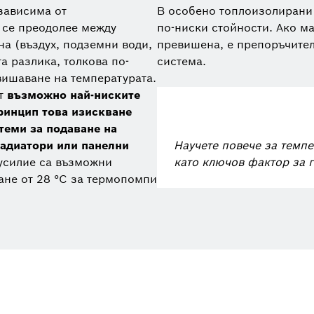
зависима от
В особено топлоизолирани 
а се преодолее между
по-ниски стойности. Ако м
на (въздух, подземни води,
превишена, е препоръчите
а разлика, толкова по-
система.
вишаване на температурата.
ат
възможно най-ниските
принцип това изискване
теми за подаване на
адиатори или панелни
Научете повече за темп
усилие са възможни
като ключов фактор за 
ане от 28 °C за термопомпи