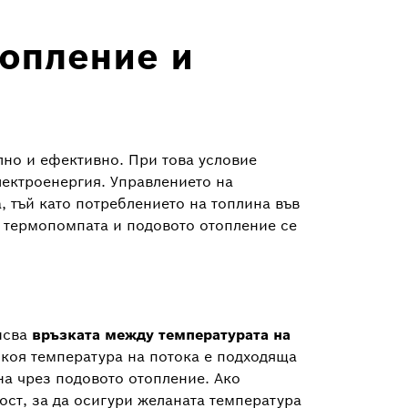
топление и
лно и ефективно. При това условие
лектроенергия. Управлението на
 тъй като потреблението на топлина във
а термопомпата и подовото отопление се
писва
връзката между температурата на
а коя температура на потока е подходяща
на чрез подовото отопление. Ако
ост, за да осигури желаната температура