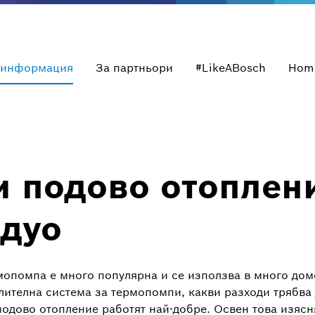
 информация
За партньори
#LikeABosch
Hom
 подово отоплен
 дуо
мопомпа е много популярна и се използва в много домо
ителна система за термопомпи, какви разходи трябва 
подово отопление работят най-добре. Освен това изяс