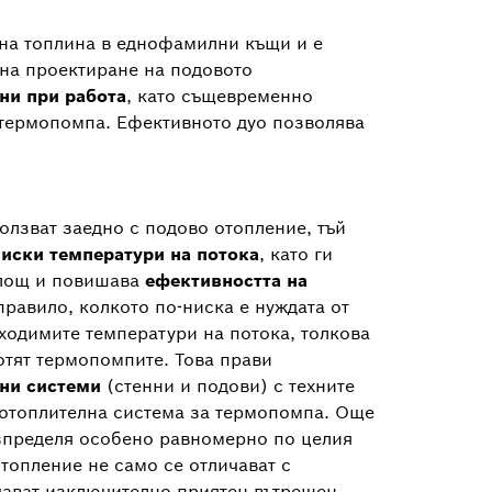
 на топлина в еднофамилни къщи и е
 на проектиране на подовото
ни при работа
, като същевременно
 термопомпа. Ефективното дуо позволява
олзват заедно с подово отопление, тъй
ниски температури на потока
, като ги
площ и повишава
ефективността на
правило, колкото по-ниска е нуждата от
бходимите температури на потока, толкова
отят термопомпите. Това прави
лни системи
(стенни и подови) с техните
 отоплителна система за термопомпа. Още
азпределя особено равномерно по целия
топление не само се отличават с
здават изключително приятен вътрешен