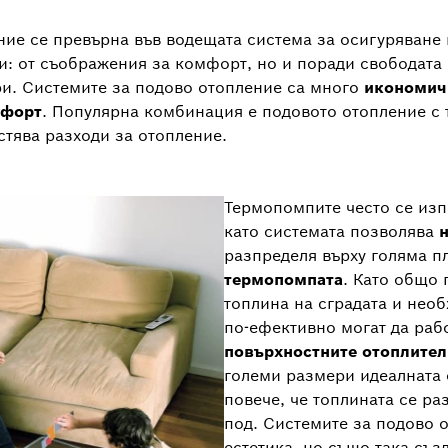
ние се превърна във водещата система за осигуряване
и: от съображения за комфорт, но и поради свободата
ри. Системите за подово отопление са много
икономич
мфорт
. Популярна комбинация е подовото отопление с
естява разходи за отопление.
Термопомпите често се изп
като системата позволява
разпределя върху голяма 
термопомпата
. Като общо 
топлина на сградата и нео
по-ефективно могат да раб
повърхностните отоплите
големи размери идеалната
повече, че топлината се р
под. Системите за подово о
естетика, но също така съ