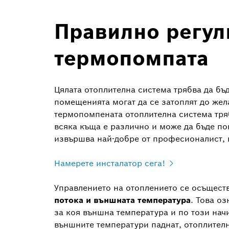
Правилно регул
термопомпата
Цялата отоплителна система трябва да б
помещенията могат да се затоплят до жел
термопомпената отоплителна система тряб
всяка къща е различно и може да бъде п
извършва най-добре от професионалист, к
Намерете инсталатор сега!
Управлението на отоплението се осъщест
потока и външната температура
. Това о
за коя външна температура и по този нач
външните температури паднат, отоплителн