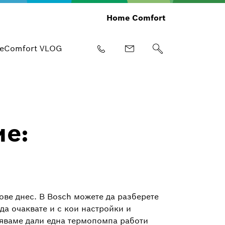
Home Comfort
eComfort VLOG
ие:
ве днес. В Bosch можете да разберете
да очаквате и с кои настройки и
няваме дали една термопомпа работи