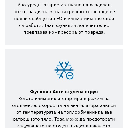
Ако уредът открие изтичане на хладилен
агент, на дисплея на вътрешното тяло ще се
появи съобщение EC и климатикът ще спре
да работи. Тази функция допълнително
предпазва компресора от повреда.
Функция Анти студена струя
Когато климатикът стартира в режим на
отопление, скоростта на вентилатора зависи
от температурата на топлообменника във
вътрешното тяло. Това може да предотврати
издухването на студен въздух в началото,