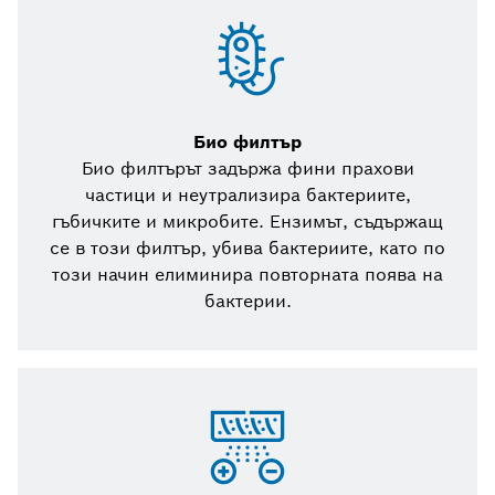
Био филтър
Био филтърът задържа фини прахови
частици и неутрализира бактериите,
гъбичките и микробите. Ензимът, съдържащ
се в този филтър, убива бактериите, като по
този начин елиминира повторната поява на
бактерии.