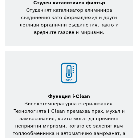
Студен каталитичен филтър
Студеният катализатор елиминира
съединения като формалдехид и други
летливи органични съединения, както и
вредните газове и миризми.
Функция i-Clean
Високотемпературна стерилизация.
Технологията i-Clean премахва прах, мухъл и
замърсявания, които могат да причинят
неприятни миризми, когато се залепят към
топлообменника и автоматично замръзнат, а