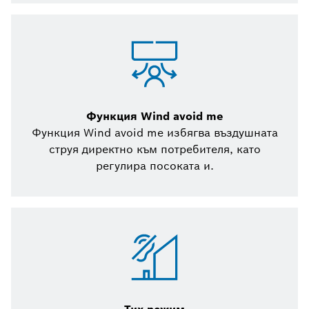
Функция Wind avoid me
Функция Wind avoid me избягва въздушната
струя директно към потребителя, като
регулира посоката и.