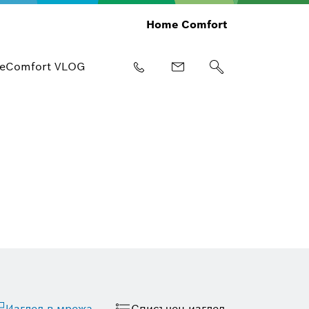
Home Comfort
eComfort VLOG
Изглед в мрежа
Списъчен изглед