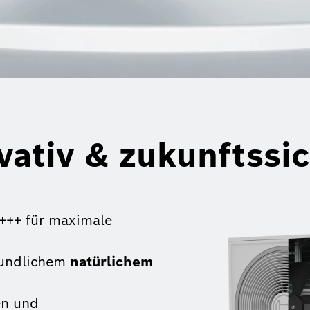
ovativ & zukunftssi
+++ für maximale
eundlichem
natürlichem
en und