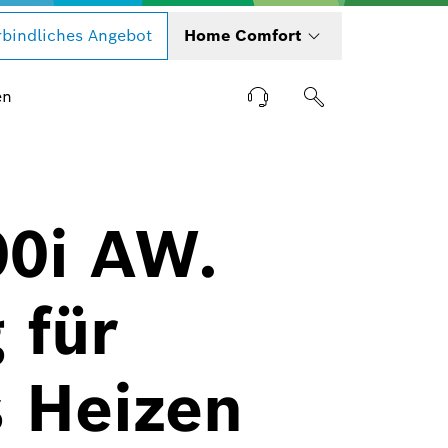
bindliches Angebot
Home Comfort
en
0i AW.
 für
s Heizen