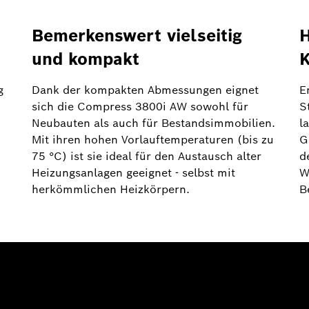
Bemerkenswert vielseitig
H
und kompakt
g
Dank der kompakten Abmessungen eignet
E
sich die Compress 3800i AW sowohl für
S
Neubauten als auch für Bestandsimmobilien.
l
Mit ihren hohen Vorlauftemperaturen (bis zu
G
75 °C) ist sie ideal für den Austausch alter
d
Heizungsanlagen geeignet - selbst mit
W
herkömmlichen Heizkörpern.
B