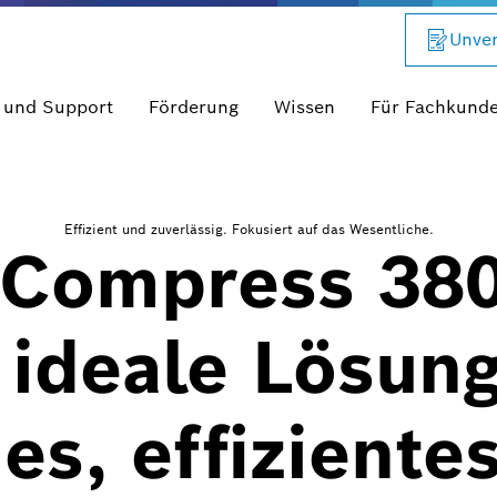
Unver
 und Support
Förderung
Wissen
Für Fachkund
Effizient und zuverlässig. Fokusiert auf das Wesentliche.
 Compress 380
 ideale Lösung
s, effiziente