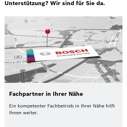
Unterstützung? Wir sind für Sie da.
Keine Kommunikation zwischen dem Steuergerät
im Lüftungsgerät und dem luftfeuchtegeführten
Regler in der Lüftungszone 4 vorhanden
P1-1094
Buskommunikation zur Fernbedienung im Raum
1 für das Luftheizsystem ist unterbrochen
P2-1094
Buskommunikation zur Fernbedienung im Raum
Fachpartner in Ihrer Nähe
2 für das Luftheizsystem ist unterbrochen
Ein kompetenter Fachbetrieb in Ihrer Nähe hilft
Ihnen weiter.
P3-1094