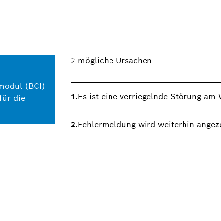
2
mögliche Ursachen
smodul (BCI)
1.
Es ist eine verriegelnde Störung a
ür die
2.
Fehlermeldung wird weiterhin angeze