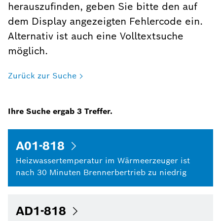
herauszufinden, geben Sie bitte den auf
dem Display angezeigten Fehlercode ein.
Alternativ ist auch eine Volltextsuche
möglich.
Zurück zur Suche
Ihre Suche ergab
3
Treffer.
A01-818
Heizwassertemperatur im Wärmeerzeuger ist
nach 30 Minuten Brennerbertrieb zu niedrig
AD1-818