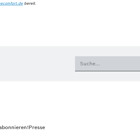
ecomfort.de
bereit.
 abonnieren!
Presse