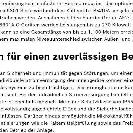
onierung sehr einfach. Im Betrieb reduziert das optimi
lux 5301 Serie wird mit dem Kältemittel R-410A ausgelie
etrieben werden. Ausnahmen bilden hier die Geräte AF2-f
 5301A C-Geräten werden Leistungen bis zu 270 Kilowatt 
kann so eine Gesamtlänge von bis zu 1.100 Metern erreic
nem maximalen Niveauunterschied zwischen Außen- und I
n für einen zuverlässigen Be
an Sicherheit und Immunität gegen Störungen, um einen
ndividuelle Stromversorgung der Innengeräte können ein
s Systems zu beeinträchtigen. Dies ermöglicht eine kont
t sind. Bei der individuellen Stromversorgung handelt es
e ist ebenfalls möglich. Mit einer Schutzklasse von IP55 
ie vollständig abgedichtete E-Box und die Sicherheitsab
nflüssen. Darüber hinaus ermöglicht die Mikrokanal-Kühl
matisierungen wie die Kältemittelbefüllung sowie das Fr
den Betrieb der Anlage.