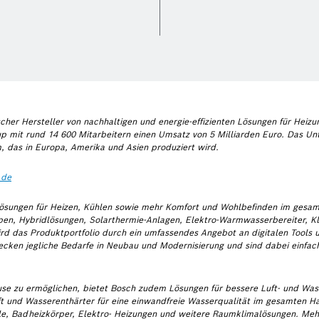
cher Hersteller von nachhaltigen und energie-effizienten Lösungen für Hei
p mit rund 14 600 Mitarbeitern einen Umsatz von 5 Milliarden Euro. Das Un
, das in Europa, Amerika und Asien produziert wird.
.de
ösungen für Heizen, Kühlen sowie mehr Komfort und Wohlbefinden im gesamte
n, Hybridlösungen, Solarthermie-Anlagen, Elektro-Warmwasserbereiter, Kl
wird das Produktportfolio durch ein umfassendes Angebot an digitalen Tools u
ken jegliche Bedarfe in Neubau und Modernisierung und sind dabei einfach 
e zu ermöglichen, bietet Bosch zudem Lösungen für bessere Luft- und Was
uft und Wasserenthärter für eine einwandfreie Wasserqualität im gesamten Ha
le, Badheizkörper, Elektro- Heizungen und weitere Raumklimalösungen. Meh