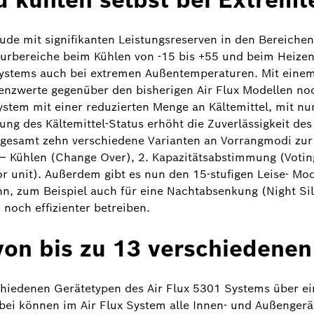
ude mit signifikanten Leistungsreserven in den Bereich
turbereiche beim Kühlen von -15 bis +55 und beim Heizen
s Systems auch bei extremen Außentemperaturen. Mit eine
enzwerte gegenüber den bisherigen Air Flux Modellen noc
tem mit einer reduzierten Menge an Kältemittel, mit nur
ung des Kältemittel-Status erhöht die Zuverlässigkeit des
esamt zehn verschiedene Varianten an Vorrangmodi zur V
 Kühlen (Change Over), 2. Kapazitätsabstimmung (Voting 
or unit). Außerdem gibt es nun den 15-stufigen Leise- Mod
nn, zum Beispiel auch für eine Nachtabsenkung (Night Si
och effizienter betreiben.
von bis zu 13 verschiedenen
chiedenen Gerätetypen des Air Flux 5301 Systems über eine
i können im Air Flux System alle Innen- und Außengeräte