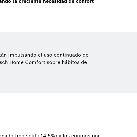
jando la creciente necesidad de confort
stán impulsando el uso continuado de
 Bosch Home Comfort sobre hábitos de
onado tipo split (14,5%) y los equipos por