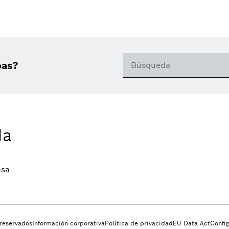
bas?
da
nsa
 reservados
Información corporativa
Política de privacidad
EU Data Act
Confi