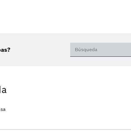
bas?
da
nsa