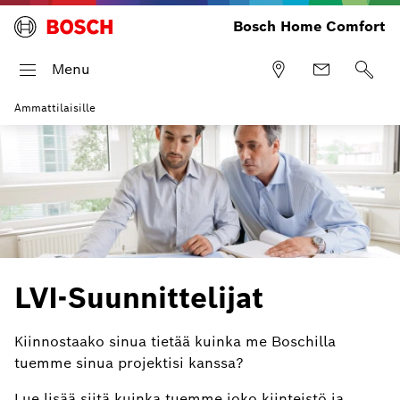
Bosch Home Comfort
Menu
Ammattilaisille
LVI-Suunnittelijat
Kiinnostaako sinua tietää kuinka me Boschilla
tuemme sinua projektisi kanssa?
Lue lisää siitä kuinka tuemme joko kiinteistö ja