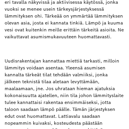
eri tavalla näkyvissä ja aktiivisessa käytössä, jonka
vuoksi se menee usein tärkeysjärjestyksessä
lämmityksen ohi. Tärkeää on ymmärtää lämmityksen
olevan asia, josta ei kannata tinkiä. Lämpö ja kuuma
vesi ovat kuitenkin meille erittäin tärkeitä asioita. Ne
vaikuttavat asumismukavuuteen huomattavasti.
Uudisrakentajan kannattaa miettiä tarkasti, milloin
lämmitys voidaan asentaa. Yleensä asumisen
kannalta tärkeät tilat tehdään valmiiksi, jonka
jälkeen teknistä tilaa aletaan levyttämään,
maalaamaan, jne. Jos uhrataan hieman ajatuksia
kokonaisuutta ajatellen, niin tila johon lämmityslaite
tulee kannattaisi rakentaa ensimmäiseksi, jotta
taloon saadaan lämpö päälle. Tämän järjestyksen
edut ovat huomattavat. Lattiavalu saadaan
nopeammin kuivaksi, kosteudesta päästään