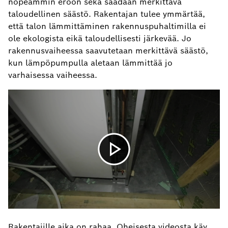
nopeammin eroon sekä saadaan merkittävä
taloudellinen säästö. Rakentajan tulee ymmärtää,
että talon lämmittäminen rakennuspuhaltimilla ei
ole ekologista eikä taloudellisesti järkevää. Jo
rakennusvaiheessa saavutetaan merkittävä säästö,
kun lämpöpumpulla aletaan lämmittää jo
varhaisessa vaiheessa.
Rakentajille aika on rahaa. Oheisesta videosta käy