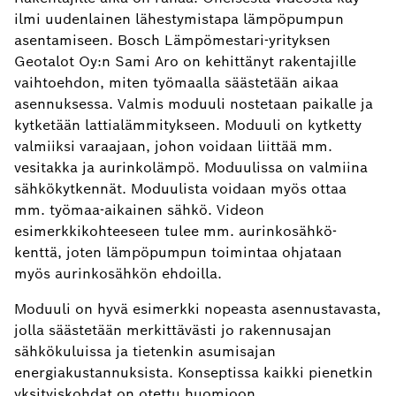
ilmi uudenlainen lähestymistapa lämpöpumpun
asentamiseen. Bosch Lämpömestari-yrityksen
Geotalot Oy:n Sami Aro on kehittänyt rakentajille
vaihtoehdon, miten työmaalla säästetään aikaa
asennuksessa. Valmis moduuli nostetaan paikalle ja
kytketään lattialämmitykseen. Moduuli on kytketty
valmiiksi varaajaan, johon voidaan liittää mm.
vesitakka ja aurinkolämpö. Moduulissa on valmiina
sähkökytkennät. Moduulista voidaan myös ottaa
mm. työmaa-aikainen sähkö. Videon
esimerkkikohteeseen tulee mm. aurinkosähkö-
kenttä, joten lämpöpumpun toimintaa ohjataan
myös aurinkosähkön ehdoilla.
Moduuli on hyvä esimerkki nopeasta asennustavasta,
jolla säästetään merkittävästi jo rakennusajan
sähkökuluissa ja tietenkin asumisajan
energiakustannuksista. Konseptissa kaikki pienetkin
yksityiskohdat on otettu huomioon.