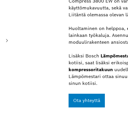
Compress 3800 EW on varu
käyttömukavuutta, sekä va
Liitäntä olemassa olevan
Huoltaminen on helppoa, e
lainkaan työkaluja. Asennu
moduulirakenteen ansiosta
Lisäksi Bosch
Lämpömest
kotiisi, saat lisäksi erikois
kompressoritakuun
uudell
Lämpömestari ottaa sinuun
sinun kotiisi.
Ota yhteyttä