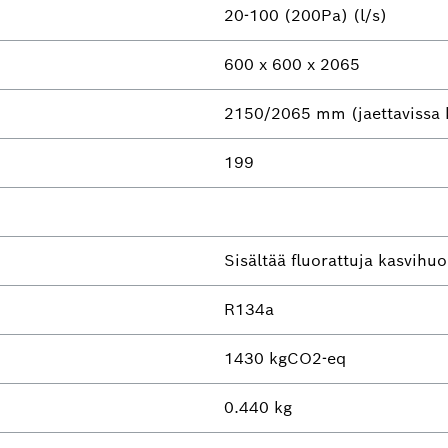
20-100 (200Pa) (l/s)
600 x 600 x 2065
2150/2065 mm (jaettavissa k
199
Sisältää fluorattuja kasvihu
R134a
1430 kgCO2-eq
0.440 kg