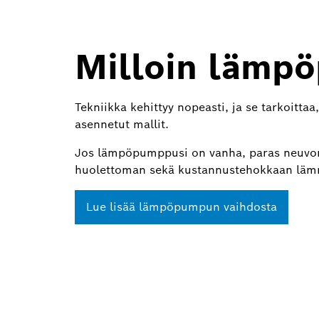
Milloin lämpö
Tekniikka kehittyy nopeasti, ja se tarkoitt
asennetut mallit.
Jos lämpöpumppusi on vanha, paras neuv
huolettoman sekä kustannustehokkaan lämm
Lue lisää lämpöpumpun vaihdosta