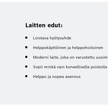
Laitten edut:
Loistava hyötysuhde
Helppokäyttöinen ja helppohoitoinen
Moderni laite, joka on varustettu uusim
Sopii minkä vain koneellisella poistol
Helppo ja nopea asennus