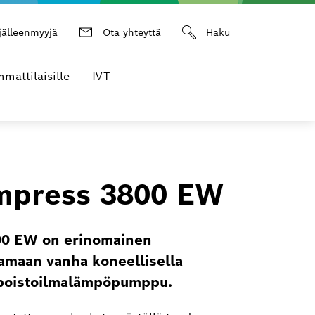
jälleenmyyjä
Ota yhteyttä
Haku
mattilaisille
IVT
mpress 3800 EW
0 EW on erinomainen
maan vanha koneellisella
u poistoilmalämpöpumppu.