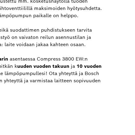
stettu mm. kosketusnäytöllä tuoden
ihtoventtiilillä maksimoiden hyötysuhdetta.
 lämpöpumpun paikalle on helppo.
ikä suodattimen puhdistukseen tarvita
styö on vaivaton reilun asennustilan ja
: laite voidaan jakaa kahteen osaan.
arin
asentaessa Compress 3800 EW:n
pitkän k
uuden vuoden takuun
ja
10 vuoden
e lämpöpumpullesi! Ota yhteyttä ja Bosch
 yhteyttä ja varmistaa laitteen sopivuuden