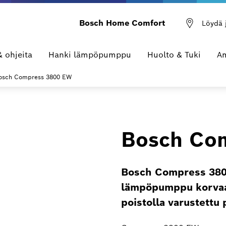
Bosch Home Comfort
Löydä 
& ohjeita
Hanki lämpöpumppu
Huolto & Tuki
Am
osch Compress 3800 EW
Bosch Co
Bosch Compress 380
lämpöpumppu korvaa
poistolla varustett