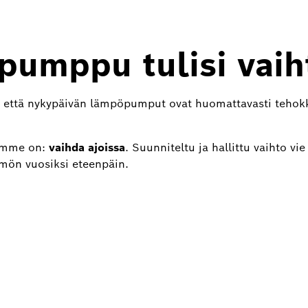
pumppu tulisi vaih
aa, että nykypäivän lämpöpumput ovat huomattavasti tehok
omme on:
vaihda ajoissa
. Suunniteltu ja hallittu vaihto vi
ön vuosiksi eteenpäin.