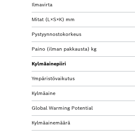
Ilmavirta
Mitat (L×S×K) mm
Pystyynnostokorkeus
Paino (ilman pakkausta) kg
Kylmäainepiiri
Ympäristövaikutus
Kylmäaine
Global Warming Potential
Kylmäainemäärä