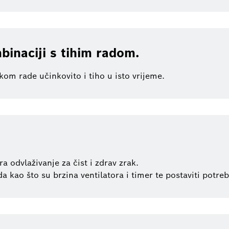
binaciji s tihim radom.
kom rade učinkovito i tiho u isto vrijeme.
a odvlaživanje za čist i zdrav zrak.
da kao što su brzina ventilatora i timer te postaviti potr