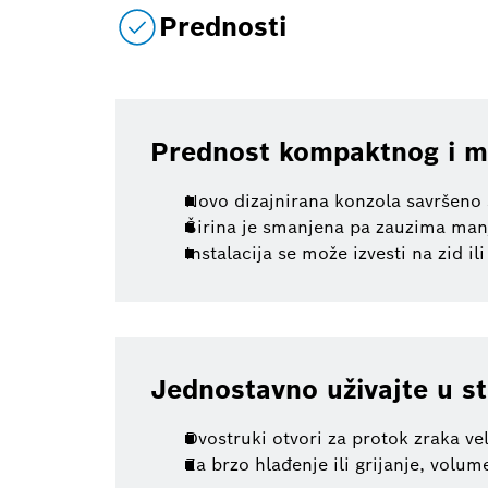
Prednosti
Prednost kompaktnog i m
Novo dizajnirana konzola savršeno se
Širina je smanjena pa zauzima manj
Instalacija se može izvesti na zid il
Jednostavno uživajte u st
Dvostruki otvori za protok zraka ve
Za brzo hlađenje ili grijanje, volu