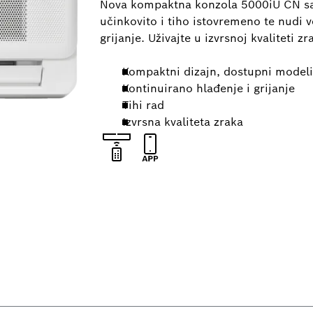
Nova kompaktna konzola 5000iU CN savr
učinkovito i tiho istovremeno te nudi v
grijanje. Uživajte u izvrsnoj kvaliteti z
Kompaktni dizajn, dostupni modeli
Kontinuirano hlađenje i grijanje
Tihi rad
Izvrsna kvaliteta zraka