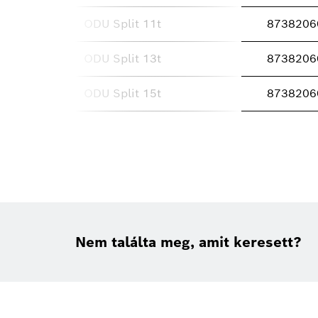
ODU Split 11t
8738206
ODU Split 13t
8738206
ODU Split 15t
8738206
Nem találta meg, amit keresett?