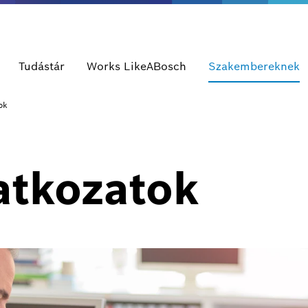
Tudástár
Works LikeABosch
Szakembereknek
ok
atkozatok