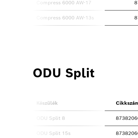
Compress 6000 AW-17
8
Compress 6000 AW-13s
8
ODU Split
Készülék
Cikkszá
ODU Split 8
8738206
ODU Split 15s
8738206