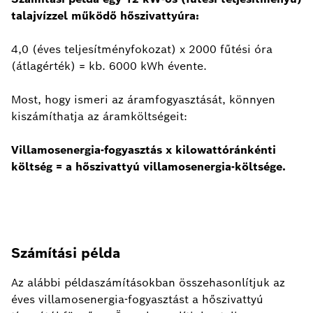
talajvízzel működő hőszivattyúra:
4,0 (éves teljesítményfokozat) x 2000 fűtési óra
(átlagérték) = kb. 6000 kWh évente.
Most, hogy ismeri az áramfogyasztását, könnyen
kiszámíthatja az áramköltségeit:
Villamosenergia-fogyasztás x kilowattóránkénti
költség = a hőszivattyú villamosenergia-költsége.
Számítási példa
Az alábbi példaszámításokban összehasonlítjuk az
éves villamosenergia-fogyasztást a hőszivattyú