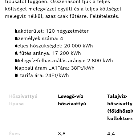
típusától függően. Összehasonlítjuk a teljes
költséget melegvízzel együtt és a teljes költséget
melegvíz nélkül, azaz csak fűtésre. Feltételezés:
Lakóterület: 120 négyzetméter
Személyek száma: 4
Teljes hőszükséglet: 20 000 kWh
A fűtés aránya: 17 200 kWh
Melegvíz-felhasználás aránya: 2 800 kWh
Nappali áram „A1”ára: 38Ft/kWh
H tarifa ára: 24Ft/kWh
Hőszivattyú
Levegő-víz
Talajvíz-
típusa
hőszivattyú
hőszivattyú
(földhősziva
kollektorral
Éves
3,8
4,4