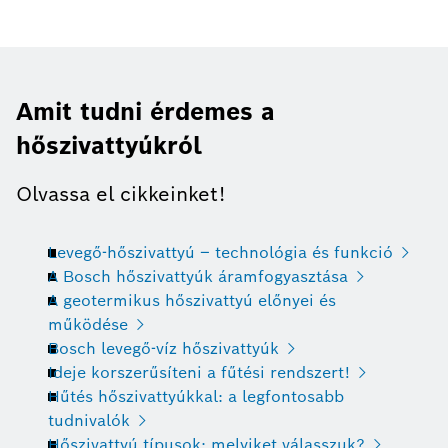
Amit tudni érdemes a
hőszivattyúkról
Olvassa el cikkeinket!
Levegő-hőszivattyú – technológia és funkció
A Bosch hőszivattyúk áramfogyasztása
A geotermikus hőszivattyú előnyei és
működése
Bosch levegő-víz hőszivattyúk
Ideje korszerűsíteni a fűtési rendszert!
Hűtés hőszivattyúkkal: a legfontosabb
tudnivalók
Hőszivattyú típusok: melyiket válasszuk?