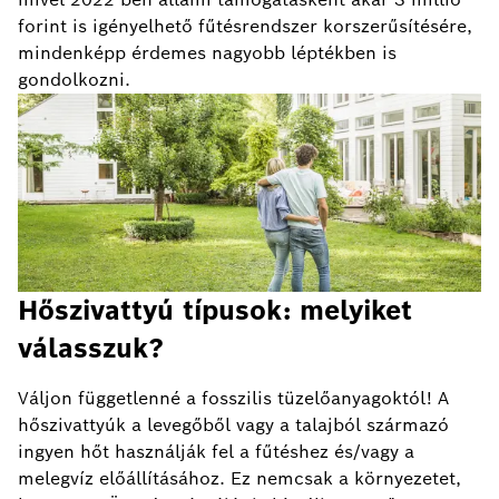
forint is igényelhető fűtésrendszer korszerűsítésére,
mindenképp érdemes nagyobb léptékben is
gondolkozni.
Hőszivattyú típusok: melyiket
válasszuk?
Váljon függetlenné a fosszilis tüzelőanyagoktól! A
hőszivattyúk a levegőből vagy a talajból származó
ingyen hőt használják fel a fűtéshez és/vagy a
melegvíz előállításához. Ez nemcsak a környezetet,