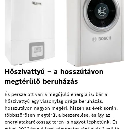
Hőszivattyú – a hosszútávon
megtérülő beruházás
És persze ott van a megújuló energia is: bár a
hőszivattyú egy viszonylag drága beruházás,
hosszútávon nagyon megéri, hiszen az évek során,
többszörösen megtérül a beszerelése, és így az
energiatakarékosság terén is nagyot léphetünk. És
mivel 2022-ben állami támogatásként akár 3 millió