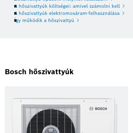
A hőszivattyúk költségei: amivel számolni kell
A hőszivattyúk elektromosáram-felhasználása
Így működik a hőszivattyú
Bosch hőszivattyúk