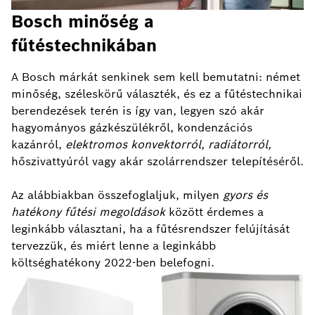
Bosch minőség a
fűtéstechnikában
A Bosch márkát senkinek sem kell bemutatni: német
minőség, széleskörű választék, és ez a fűtéstechnikai
berendezések terén is így van, legyen szó akár
hagyományos gázkészülékről, kondenzációs
kazánról,
elektromos konvektorról, radiátorról,
hőszivattyúról vagy akár szolárrendszer telepítéséről.
Az alábbiakban összefoglaljuk, milyen
gyors és
hatékony fűtési megoldások
között érdemes a
leginkább választani, ha a fűtésrendszer felújítását
tervezzük, és miért lenne a leginkább
költséghatékony 2022-ben belefogni.