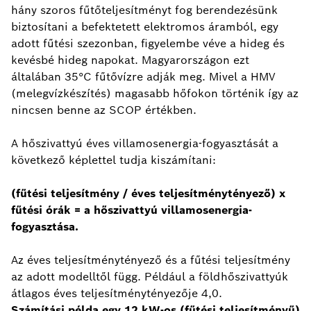
hány szoros fűtőteljesítményt fog berendezésünk
biztosítani a befektetett elektromos áramból, egy
adott fűtési szezonban, figyelembe véve a hideg és
kevésbé hideg napokat. Magyarországon ezt
általában 35°C fűtővízre adják meg. Mivel a HMV
(melegvízkészítés) magasabb hőfokon történik így az
nincsen benne az SCOP értékben.
A hőszivattyú éves villamosenergia-fogyasztását a
következő képlettel tudja kiszámítani:
(fűtési teljesítmény / éves teljesítménytényező) x
fűtési órák = a hőszivattyú villamosenergia-
fogyasztása.
Az éves teljesítménytényező és a fűtési teljesítmény
az adott modelltől függ. Például a földhőszivattyúk
átlagos éves teljesítménytényezője 4,0.
Számítási példa egy 12 kW-os (fűtési teljesítményű)