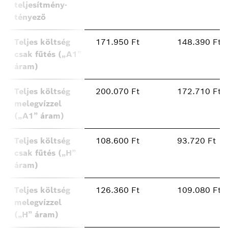
teljesítmény-
tényező
Teljes költség
171.950 Ft
148.390 Ft
csak fűtés („A1”
áram)
Teljes költség
200.070 Ft
172.710 Ft
melegvízzel
(„A1” áram)
Teljes költség
108.600 Ft
93.720 Ft
csak fűtés („H”
áram)
Teljes költség
126.360 Ft
109.080 Ft
melegvízzel
(„H” áram)