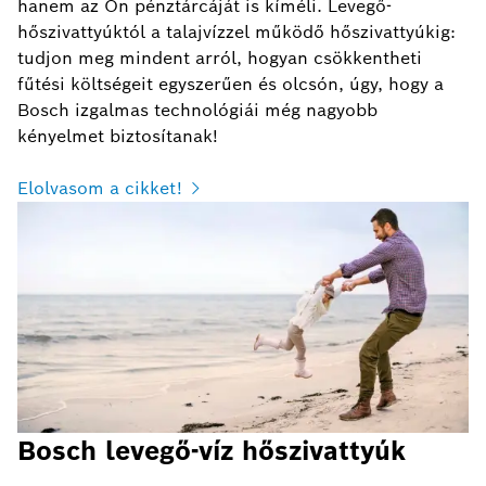
hanem az Ön pénztárcáját is kíméli. Levegő-
hőszivattyúktól a talajvízzel működő hőszivattyúkig:
tudjon meg mindent arról, hogyan csökkentheti
fűtési költségeit egyszerűen és olcsón, úgy, hogy a
Bosch izgalmas technológiái még nagyobb
kényelmet biztosítanak!
Elolvasom a cikket!
Bosch levegő-víz hőszivattyúk