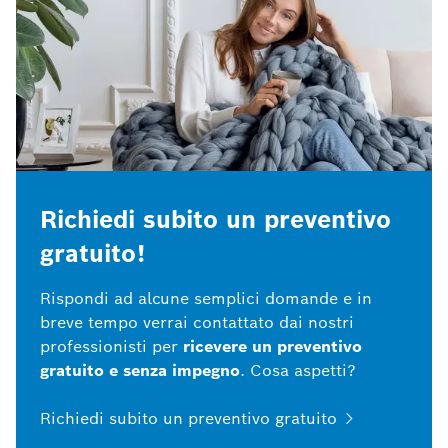
Richiedi subito un preventivo
gratuito!
Rispondi ad alcune semplici domande e in
breve tempo verrai contattato dai nostri
professionisti per
ricevere un preventivo
gratuito e senza impegno
. Cosa aspetti?
Richiedi subito un preventivo gratuito