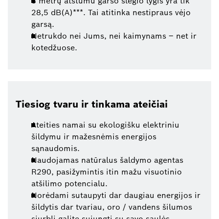
3 metrų atstumu garso slėgio lygis yra tik
28,5 dB(A)***. Tai atitinka nestipraus vėjo
garsą.
Netrukdo nei Jums, nei kaimynams – net ir
kotedžuose.
Tiesiog tvaru ir tinkama ateičiai
Ateities namai su ekologišku elektriniu
šildymu ir mažesnėmis energijos
sąnaudomis.
Naudojamas natūralus šaldymo agentas
R290, pasižymintis itin mažu visuotinio
atšilimo potencialu.
Norėdami sutaupyti dar daugiau energijos ir
šildytis dar tvariau, oro / vandens šilumos
siurblį galite sujungti su savo saulės