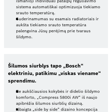
išmanioji individuali patalpų reguliavimo
sistema automatiškai optimizuoja tiekiamo
srauto temperatūrą.
Suderinamumas su esamais radiatoriais ir
aukšta tiekiamo srauto temperatūra
palengvina Jūsų perėjimą prie tvaraus
šildymo.
Šilumos siurblys tapo „Bosch“
elektriniu, patikimu „viskas viename“
sprendimu.
Be aukščiausios kokybės ir didelio šildymo
komforto, „Compress 5800i AW“ iš naujo
apibrėžia šilumos siurblių dizainą.
Išbaigta „side by side“ dizaino koncepcija