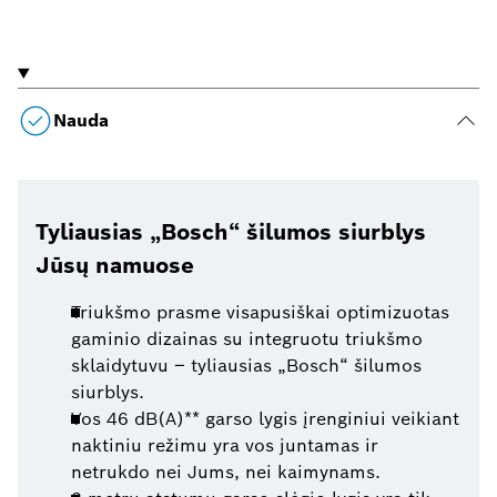
Nauda
Tyliausias „Bosch“ šilumos siurblys
Jūsų namuose
Triukšmo prasme visapusiškai optimizuotas
gaminio dizainas su integruotu triukšmo
sklaidytuvu – tyliausias „Bosch“ šilumos
siurblys.
Vos 46 dB(A)** garso lygis įrenginiui veikiant
naktiniu režimu yra vos juntamas ir
netrukdo nei Jums, nei kaimynams.