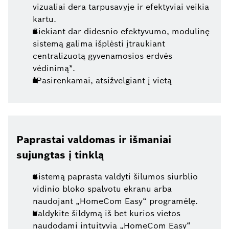
vizualiai dera tarpusavyje ir efektyviai veikia
kartu.
Siekiant dar didesnio efektyvumo, modulinę
sistemą galima išplėsti įtraukiant
centralizuotą gyvenamosios erdvės
vėdinimą*.
*Pasirenkamai, atsižvelgiant į vietą
Paprastai valdomas ir išmaniai
sujungtas į tinklą
Sistemą paprasta valdyti šilumos siurblio
vidinio bloko spalvotu ekranu arba
naudojant „HomeCom Easy“ programėlę.
Valdykite šildymą iš bet kurios vietos
naudodami intuityvią „HomeCom Easy“