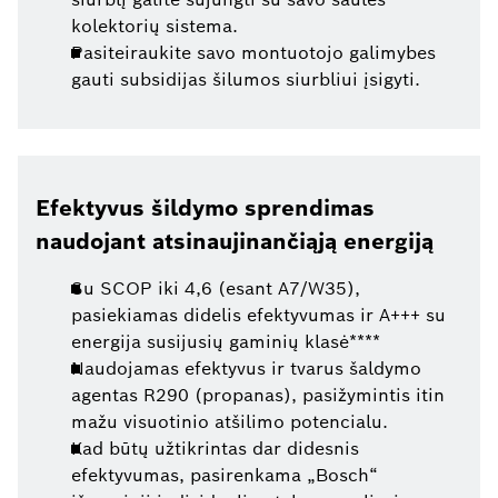
kolektorių sistema.
Pasiteiraukite savo montuotojo galimybes
gauti subsidijas šilumos siurbliui įsigyti.
Efektyvus šildymo sprendimas
naudojant atsinaujinančiąją energiją
Su SCOP iki 4,6 (esant A7/W35),
pasiekiamas didelis efektyvumas ir A+++ su
energija susijusių gaminių klasė****
Naudojamas efektyvus ir tvarus šaldymo
agentas R290 (propanas), pasižymintis itin
mažu visuotinio atšilimo potencialu.
Kad būtų užtikrintas dar didesnis
efektyvumas, pasirenkama „Bosch“