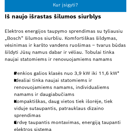
Kur įsigyti?
Iš naujo išrastas šilumos siurblys
Elektros energijos taupymo sprendimas su tyliausiu
„Bosch“ šilumos siurbliu. Komfortiškas šildymas,
vėsinimas ir karšto vandens ruošimas – tvarus būdas
šildyti Jūsų namus dabar ir vėliau. Tobulai tinka
naujai statomiems ir renovuojamiems namams
Penkios galios klasės nuo 3,9 kW iki 11,6 kW*
Idealiai tinka naujai statomiems ir
renovuojamiems namams, individualiems
namams ir daugiabučiams
Kompaktiškas, daug vietos tiek išorėje, tiek
viduje sutaupantis, patrauklaus dizaino
sprendimas
Erdvę taupantis montavimas, energiją taupanti
elektros sistema