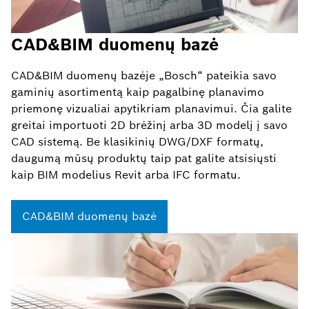
CAD&BIM duomenų bazė
CAD&BIM duomenų bazėje „Bosch“ pateikia savo
gaminių asortimentą kaip pagalbinę planavimo
priemonę vizualiai apytikriam planavimui. Čia galite
greitai importuoti 2D brėžinį arba 3D modelį į savo
CAD sistemą. Be klasikinių DWG/DXF formatų,
daugumą mūsų produktų taip pat galite atsisiųsti
kaip BIM modelius Revit arba IFC formatu.
CAD&BIM duomenų bazė