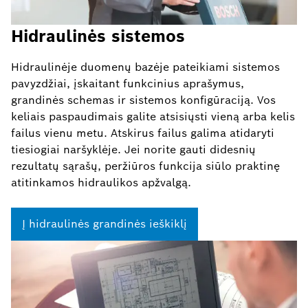
Hidraulinės sistemos
Hidraulinėje duomenų bazėje pateikiami sistemos
pavyzdžiai, įskaitant funkcinius aprašymus,
grandinės schemas ir sistemos konfigūraciją. Vos
keliais paspaudimais galite atsisiųsti vieną arba kelis
failus vienu metu. Atskirus failus galima atidaryti
tiesiogiai naršyklėje. Jei norite gauti didesnių
rezultatų sąrašų, peržiūros funkcija siūlo praktinę
atitinkamos hidraulikos apžvalgą.
Į hidraulinės grandinės ieškiklį