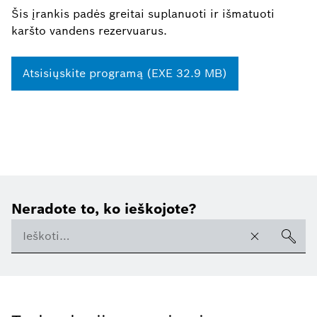
Šis įrankis padės greitai suplanuoti ir išmatuoti
karšto vandens rezervuarus.
Atsisiųskite programą (EXE 32.9 MB)
Neradote to, ko ieškojote?