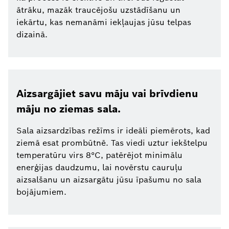
ātrāku, mazāk traucējošu uzstādīšanu un
iekārtu, kas nemanāmi iekļaujas jūsu telpas
dizainā.
Aizsargājiet savu māju vai brīvdienu
māju no ziemas sala.
Sala aizsardzības režīms ir ideāli piemērots, kad
ziemā esat prombūtnē. Tas viedi uztur iekštelpu
temperatūru virs 8°C, patērējot minimālu
enerģijas daudzumu, lai novērstu cauruļu
aizsalšanu un aizsargātu jūsu īpašumu no sala
bojājumiem.