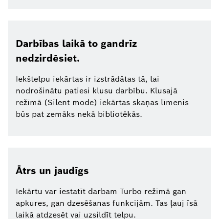
Darbības laikā to gandrīz
nedzirdēsiet.
Iekštelpu iekārtas ir izstrādātas tā, lai
nodrošinātu patiesi klusu darbību. Klusajā
režīmā (Silent mode) iekārtas skaņas līmenis
būs pat zemāks nekā bibliotēkās.
Ātrs un jaudīgs
Iekārtu var iestatīt darbam Turbo režīmā gan
apkures, gan dzesēšanas funkcijām. Tas ļauj īsā
laikā atdzesēt vai uzsildīt telpu.