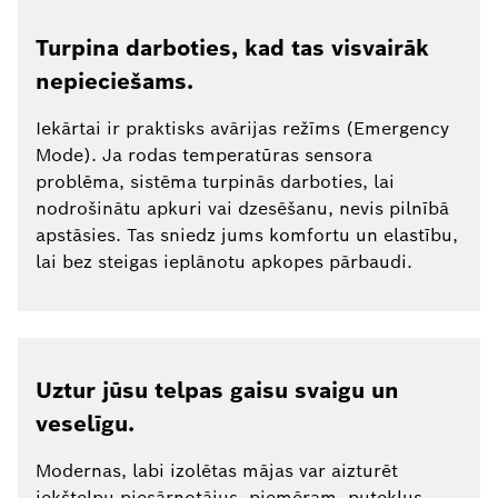
Turpina darboties, kad tas visvairāk
nepieciešams.
Iekārtai ir praktisks avārijas režīms (Emergency
Mode). Ja rodas temperatūras sensora
problēma, sistēma turpinās darboties, lai
nodrošinātu apkuri vai dzesēšanu, nevis pilnībā
apstāsies. Tas sniedz jums komfortu un elastību,
lai bez steigas ieplānotu apkopes pārbaudi.
Uztur jūsu telpas gaisu svaigu un
veselīgu.
Modernas, labi izolētas mājas var aizturēt
iekštelpu piesārņotājus, piemēram, putekļus,