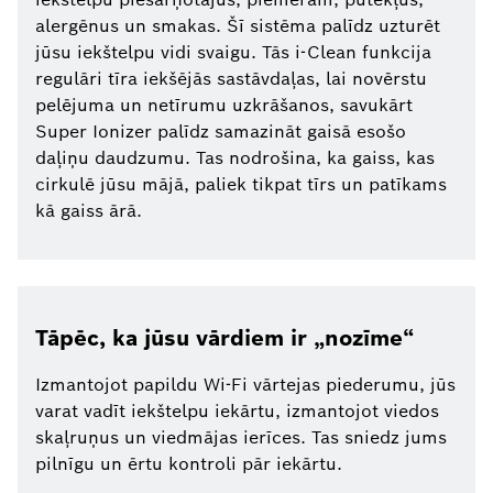
alergēnus un smakas. Šī sistēma palīdz uzturēt
jūsu iekštelpu vidi svaigu. Tās i-Clean funkcija
regulāri tīra iekšējās sastāvdaļas, lai novērstu
pelējuma un netīrumu uzkrāšanos, savukārt
Super Ionizer palīdz samazināt gaisā esošo
daļiņu daudzumu. Tas nodrošina, ka gaiss, kas
cirkulē jūsu mājā, paliek tikpat tīrs un patīkams
kā gaiss ārā.
Tāpēc, ka jūsu vārdiem ir „nozīme“
Izmantojot papildu Wi-Fi vārtejas piederumu, jūs
varat vadīt iekštelpu iekārtu, izmantojot viedos
skaļruņus un viedmājas ierīces. Tas sniedz jums
pilnīgu un ērtu kontroli pār iekārtu.