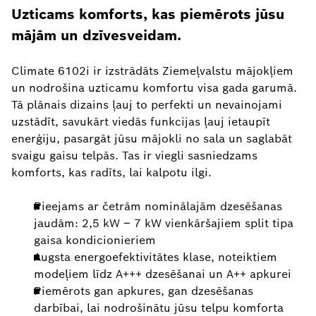
Uzticams komforts, kas piemērots jūsu
mājām un dzīvesveidam.
Climate 6102i ir izstrādāts Ziemeļvalstu mājokļiem
un nodrošina uzticamu komfortu visa gada garumā.
Tā plānais dizains ļauj to perfekti un nevainojami
uzstādīt, savukārt viedās funkcijas ļauj ietaupīt
enerģiju, pasargāt jūsu mājokli no sala un saglabāt
svaigu gaisu telpās. Tas ir viegli sasniedzams
komforts, kas radīts, lai kalpotu ilgi.
Pieejams ar četrām nominālajām dzesēšanas
jaudām: 2,5 kW – 7 kW vienkāršajiem split tipa
gaisa kondicionieriem
Augsta energoefektivitātes klase, noteiktiem
modeļiem līdz A+++ dzesēšanai un A++ apkurei
Piemērots gan apkures, gan dzesēšanas
darbībai, lai nodrošinātu jūsu telpu komforta