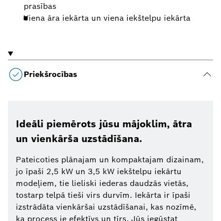
prasības
Viena āra iekārta un viena iekštelpu iekārta
Priekšrocības
Ideāli piemērots jūsu mājoklim, ātra
un vienkārša uzstādīšana.
Pateicoties plānajam un kompaktajam dizainam,
jo īpaši 2,5 kW un 3,5 kW iekštelpu iekārtu
modeļiem, tie lieliski iederas daudzās vietās,
tostarp telpā tieši virs durvīm. Iekārta ir īpaši
izstrādāta vienkāršai uzstādīšanai, kas nozīmē,
ka process ie efektīvs un tīrs. Jūs iegūstat