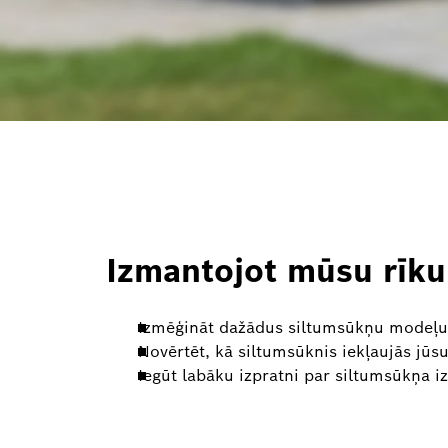
Izmantojot mūsu rīku,
Izmēģināt dažādus siltumsūkņu modeļus,
Novērtēt, kā siltumsūknis iekļaujās jūsu
Iegūt labāku izpratni par siltumsūkņa