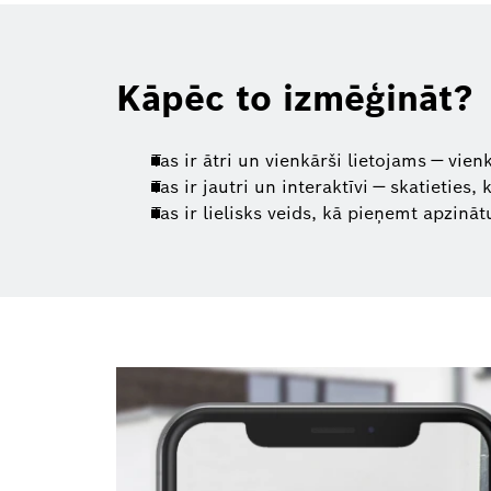
Kāpēc to izmēģināt?
Tas ir ātri un vienkārši lietojams — vie
Tas ir jautri un interaktīvi — skatieties,
Tas ir lielisks veids, kā pieņemt apzin