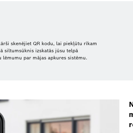
nkārši skenējiet QR kodu, lai piekļūtu rīkam
 kā siltumsūknis izskatās jūsu telpā
ātu lēmumu par mājas apkures sistēmu.
N
m
r