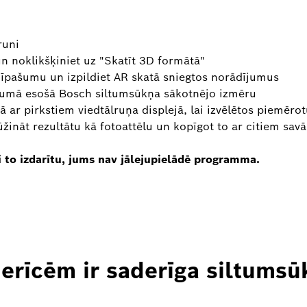
runi
n noklikšķiniet uz "Skatīt 3D formātā"
 īpašumu un izpildiet AR skatā sniegtos norādījumus
ašumā esošā Bosch siltumsūkņa sākotnējo izmēru
ā ar pirkstiem viedtālruņa displejā, lai izvēlētos piemēro
ūžināt rezultātu kā fotoattēlu un kopīgot to ar citiem savā
i to izdarītu, jums nav jālejupielādē programma.
erīcēm ir saderīga siltumsū