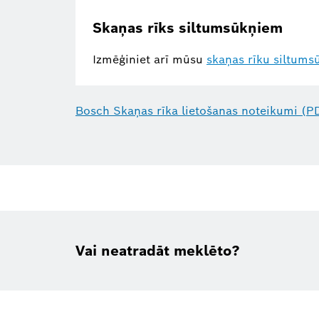
Skaņas rīks siltumsūkņiem
Izmēģiniet arī mūsu
skaņas rīku siltum
Bosch Skaņas rīka lietošanas noteikumi (P
Vai neatradāt meklēto?