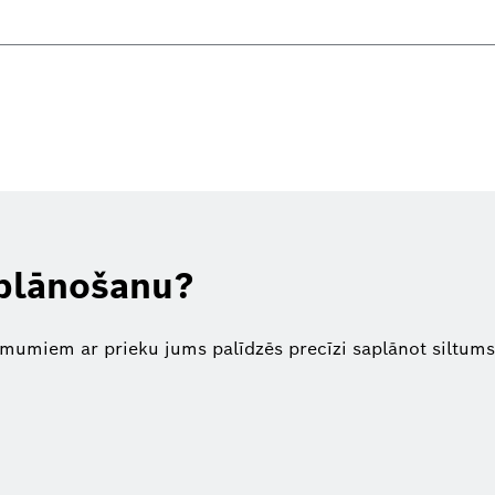
 plānošanu?
mumiem ar prieku jums palīdzēs precīzi saplānot siltums