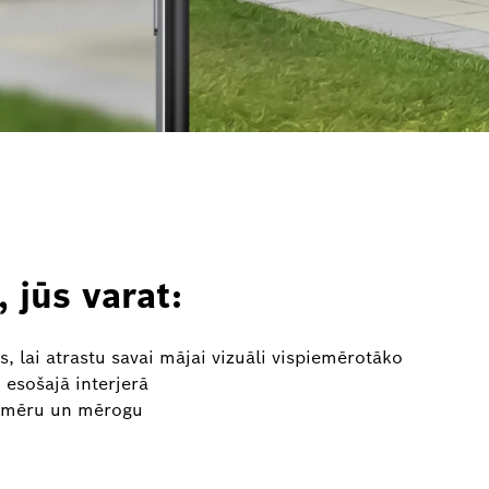
 jūs varat:
 lai atrastu savai mājai vizuāli vispiemērotāko
 esošajā interjerā
 izmēru un mērogu