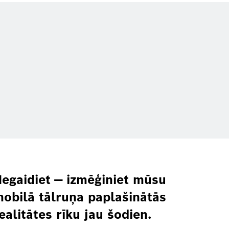
egaidiet — izmēģiniet mūsu
obilā tālruņa paplašinātās
ealitātes rīku jau šodien.