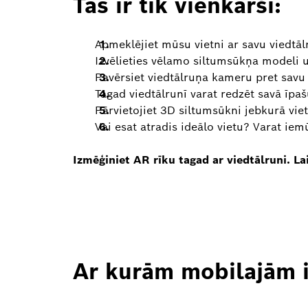
Tas ir tik vienkārši:
Apmeklējiet mūsu vietni ar savu viedtāl
Izvēlieties vēlamo siltumsūkņa modeli u
Pavērsiet viedtālruņa kameru pret savu
Tagad viedtālrunī varat redzēt savā īp
Pārvietojiet 3D siltumsūkni jebkurā viet
Vai esat atradis ideālo vietu? Varat iem
Izmēģiniet AR rīku tagad ar viedtālruni. La
Ar kurām mobilajām i