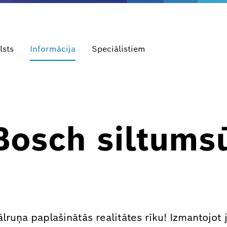
lsts
Informācija
Speciālistiem
Bosch siltums
lruņa paplašinātās realitātes rīku! Izmantojot 