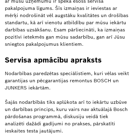
ar mūsu uzņēmumu ir spēkā esošs servisa
pakalpojuma līgums. Šīs izmaiņas ir ieviestas ar
mērķi nodrošināt vēl augstāku kvalitātes un drošības
standartu, kā arī vienotu atbildību par mūsu iekārtu
darbības uzsākšanu. Esam pārliecināti, ka izmaiņas
pozitīvi ietekmēs gan mūsu sadarbību, gan arī Jūsu
sniegtos pakalpojumus klientiem.
Servisa apmācību apraksts
Nodarbības paredzētas speciālistiem, kuri vēlas veikt
garantijas un pēcgarantijas remontus BOSCH un
JUNKERS iekārtām.
Šajās nodarbībās tiks aplūkota arī to iekārtu uzbūve
un darbības princips, kuru vairs nav aktuālajā Bosch
pārdošanas programmā, diskusiju veidā tiek
analizēti dažādi gadījumi no prakses, pārskatīti
ieskaites testa jautājumi.