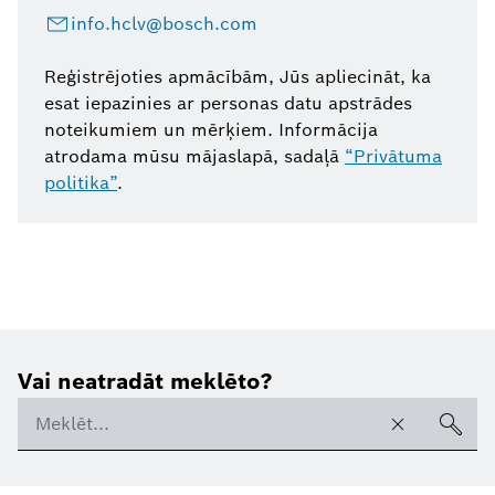
info.hclv@bosch.com
Reģistrējoties apmācībām, Jūs apliecināt, ka
esat iepazinies ar personas datu apstrādes
noteikumiem un mērķiem. Informācija
atrodama mūsu mājaslapā, sadaļā
“Privātuma
politika”
.
Vai neatradāt meklēto?