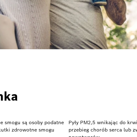
nka
nie smogu są osoby podatne
Pyły PM2,5 wnikając do kr
kutki zdrowotne smogu
przebieg chorób serca lub z