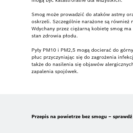
mogą być katastrofalne dla wszystkich.
Smog może prowadzić do ataków astmy ora
oskrzeli. Szczególnie narażone są również 
Wdychany przez ciężarną kobietę smog ma
stan zdrowia płodu.
Pyły PM10 i PM2,5 mogą docierać do górn
płuc przyczyniając się do zagrożenia infe
także do nasilenia się objawów alergicznych
zapalenia spojówek.
Przepis na powietrze bez smogu – sprawdź 