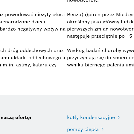
nowotworów.
z powodować nieżyty płuc i
Benzo(a)piren przez Między
nienarodzone dzieci.
określony jako główny ludzk
 bardzo negatywny wpływ na
pierwszych zmian nowotwor
następuje przeciętnie po 15 
ych dróg oddechowych oraz
Według badań choroby wywo
kcjami układu oddechowego a
przyczyniają się do śmierci
 m.in. astmy, kataru czy
wyniku biernego palenia umi
naszą ofertę:
kotły kondensacyjne
pompy ciepła