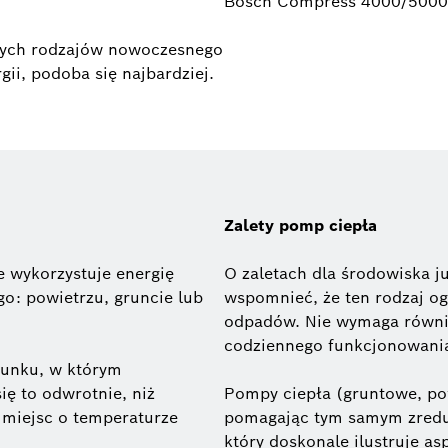
Bosch Compress 4000/500
z tych rodzajów nowoczesnego
ii, podoba się najbardziej.
Zalety pomp ciepła
e wykorzystuje energię
O zaletach dla środowiska ju
o: powietrzu, gruncie lub
wspomnieć, że ten rodzaj og
odpadów. Nie wymaga równi
codziennego funkcjonowania
runku, w którym
ię to odwrotnie, niż
Pompy ciepła (gruntowe, pow
 miejsc o temperaturze
pomagając tym samym zredu
który doskonale ilustruje a