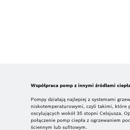
Współpraca pomp z innymi źródłami ciepł
Pompy działają najlepiej z systemami grze
niskotemperaturowymi, czyli takimi, które
oscylujących wokół 35 stopni Celsjusza. O
połączenie pomp ciepła z ogrzewaniem po
ściennym lub sufitowym.