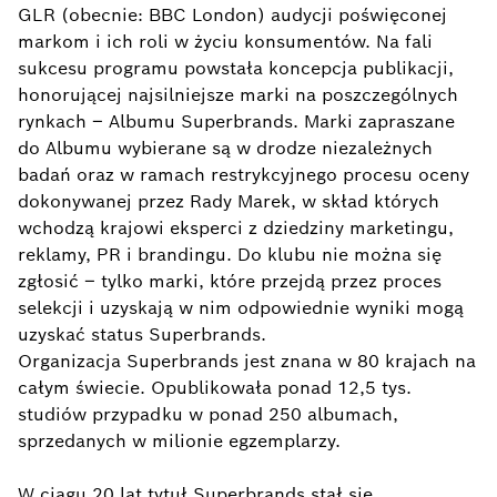
GLR (obecnie: BBC London) audycji poświęconej
markom i ich roli w życiu konsumentów. Na fali
sukcesu programu powstała koncepcja publikacji,
honorującej najsilniejsze marki na poszczególnych
rynkach – Albumu Superbrands. Marki zapraszane
do Albumu wybierane są w drodze niezależnych
badań oraz w ramach restrykcyjnego procesu oceny
dokonywanej przez Rady Marek, w skład których
wchodzą krajowi eksperci z dziedziny marketingu,
reklamy, PR i brandingu. Do klubu nie można się
zgłosić – tylko marki, które przejdą przez proces
selekcji i uzyskają w nim odpowiednie wyniki mogą
uzyskać status Superbrands.
Organizacja Superbrands jest znana w 80 krajach na
całym świecie. Opublikowała ponad 12,5 tys.
studiów przypadku w ponad 250 albumach,
sprzedanych w milionie egzemplarzy.
W ciągu 20 lat tytuł Superbrands stał się