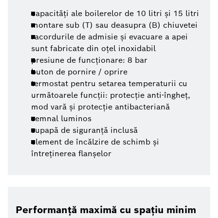
capacităţi ale boilerelor de 10 litri şi 15 litri
montare sub (T) sau deasupra (B) chiuvetei
racordurile de admisie şi evacuare a apei
sunt fabricate din oţel inoxidabil
presiune de funcţionare: 8 bar
buton de pornire / oprire
termostat pentru setarea temperaturii cu
următoarele funcţii: protecţie anti-îngheţ,
mod vară şi protecţie antibacteriană
semnal luminos
supapă de siguranţă inclusă
element de încălzire de schimb şi
întreţinerea flanşelor
Performanţă maximă cu spaţiu minim