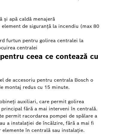
ă și apă caldă menajeră
u element de siguranță la incendiu (max 80
rd furtun pentru golirea centralei la
cuirea centralei
 pentru ceea ce contează cu
el de accesoriu pentru centrala Bosch o
de montaj redus cu 15 minute.
bineți auxiliari, care permit golirea
principal fără a mai interveni în centrală.
te permit racordarea pompei de spălare a
u a instalației de încălzire, fără a mai fi
elemente în centrală sau instalație.