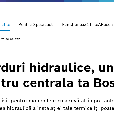
 utile
Pentru Specialişti
Funcționează LikeABosch
ermice pe gaz
duri hidraulice, u
tru centrala ta B
isit pentru momentele cu adevărat importante,
a hidraulică a instalației tale termice îți poat