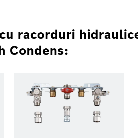
u racorduri hidraulice
ch Condens: