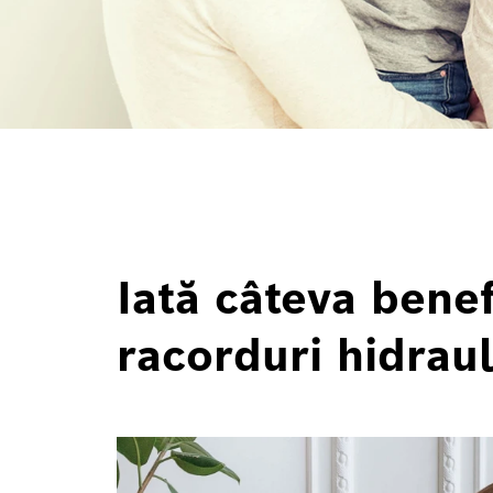
Iată câteva benef
racorduri hidraul