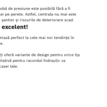
robă de presiune este posibilă fără a fi
i pe perete. Astfel, centrala nu mai este
șantier și riscurile de deteriorare scad.
, excelent!
niază perfect la cele mai noi tendințe în
e.
ți oferă variante de design pentru orice tip
litativă pentru racordul hidraulic va
asei tale.