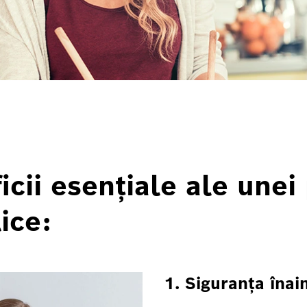
icii esențiale ale unei
ice:
1. Siguranța înai