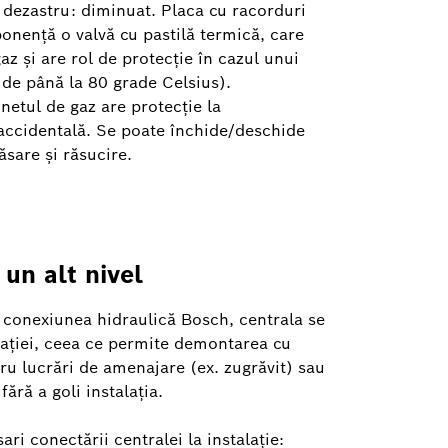
 dezastru: diminuat. Placa cu racorduri
onență o valvă cu pastilă termică, care
az și are rol de protecție în cazul unui
de până la 80 grade Celsius).
netul de gaz are protecție la
accidentală. Se poate închide/deschide
ăsare și răsucire.
a un alt nivel
u conexiunea hidraulică Bosch, centrala se
alației, ceea ce permite demontarea cu
ru lucrări de amenajare (ex. zugrăvit) sau
ără a goli instalația.
ari conectării centralei la instalație: