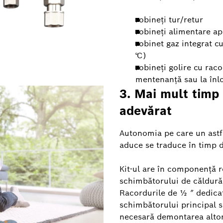
robineți tur/retur
robineți alimentare ap
robinet gaz integrat c
℃)
robineți golire cu raco
mentenanță sau la înlo
3. Mai mult timp
adevărat
Autonomia pe care un astf
aduce se traduce în timp 
Kit-ul are în componență ro
schimbătorului de căldură 
Racordurile de ½ ″ dedica
schimbătorului principal sa
necesară demontarea altor 