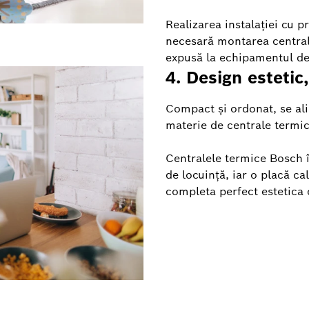
Realizarea instalației cu p
necesară montarea centrale
expusă la echipamentul de 
4. Design estetic
Compact și ordonat, se ali
materie de centrale termic
Centralele termice Bosch î
de locuință, iar o placă ca
completa perfect estetica c