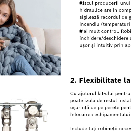
Riscul producerii unui
hidraulice are în comp
sigilează racordul de g
incendiu (temperaturi 
Mai mult control. Robi
închidere/deschidere 
ușor și intuitiv prin ap
2. Flexibilitate l
Cu ajutorul kit-ului pentr
poate izola de restul inst
ușurință de pe perete pent
înlocuirea echipamentului f
Include toți robineții neces