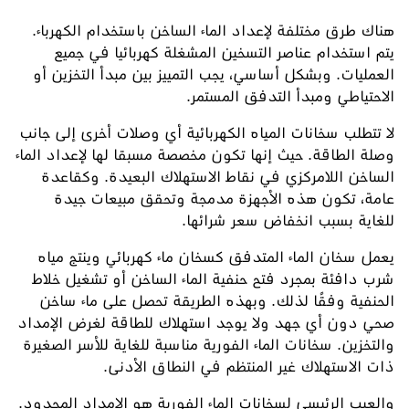
هناك طرق مختلفة لإعداد الماء الساخن باستخدام الكهرباء.
يتم استخدام عناصر التسخين المشغلة كهربائيا في جميع
العمليات. وبشكل أساسي، يجب التمييز بين مبدأ التخزين أو
الاحتياطي ومبدأ التدفق المستمر.
لا تتطلب سخانات المياه الكهربائية أي وصلات أخرى إلى جانب
وصلة الطاقة. حيث إنها تكون مخصصة مسبقا لها لإعداد الماء
الساخن اللامركزي في نقاط الاستهلاك البعيدة. وكقاعدة
عامة، تكون هذه الأجهزة مدمجة وتحقق مبيعات جيدة
للغاية بسبب انخفاض سعر شرائها.
يعمل سخان الماء المتدفق كسخان ماء كهربائي وينتج مياه
شرب دافئة بمجرد فتح حنفية الماء الساخن أو تشغيل خلاط
الحنفية وفقًا لذلك. وبهذه الطريقة تحصل على ماء ساخن
صحي دون أي جهد ولا يوجد استهلاك للطاقة لغرض الإمداد
والتخزين. سخانات الماء الفورية مناسبة للغاية للأسر الصغيرة
ذات الاستهلاك غير المنتظم في النطاق الأدنى.
والعيب الرئيسي لسخانات الماء الفورية هو الإمداد المحدود.