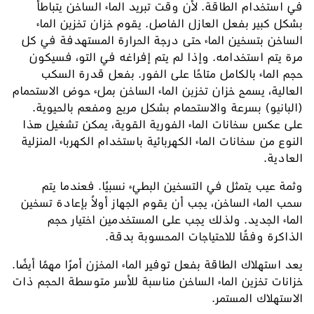
في استخدام الطاقة. لأن وقت تبريد الماء الساخن يتباطأ
بشكل كبير بفعل العازل الفاصل. يقوم خزان تخزين الماء
الساخن بتسخين الماء حتى درجة الحرارة المستهدفة في كل
مرة يتم استخدامه. وإذا لم يتم إفراغه في التو، فسيكون
حجم الماء بالكامل متاحًا على الفور. بفعل قدرة السكب
العالية، يسمح خزان تخزين الماء الساخن بملء حوض الاستحمام
(البانيو) بسرعة والاستحمام بشكل مريح ومفعم بالحيوية.
على عكس سخانات الماء الفورية القوية، يمكن تشغيل هذا
النوع من سخانات الماء الكهربائية باستخدام الكهرباء المنزلية
العادية.
وثمة عيب يتمثل في التسخين البطيء نسبيًا. فعندما يتم
سحب الماء الساخن، يجب أن يقوم الجهاز أولاً بإعادة تسخين
الماء الجديد. ولذلك يجب على المستخدمين اختيار حجم
الذاكرة وفقًا للاحتياجات المحسوبة بدقة.
يعد استهلاك الطاقة بفعل توفير الماء المخزن أمرًا مهمًا أيضًا.
خزانات تخزين الماء الساخن مناسبة للأسر متوسطة الحجم ذات
الاستهلاك المستمر.