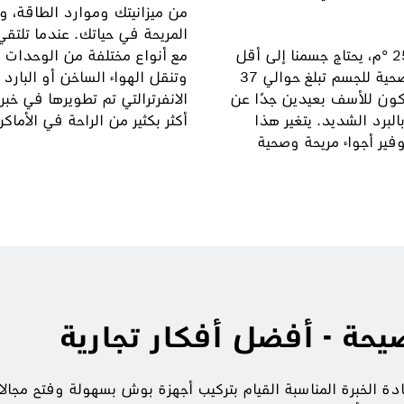
من ميزانيتك وموارد الطاقة، و
المريحة في حياتك. عندما تلتق
عند درجة حرارة محيطة تتراوح بين حوالي 20 إلى 25 °م، يحتاج جسمنا إلى أقل
مع أنواع مختلفة من الوحدات ا
قدر من الطاقة للحفاظ على درجة حرارة طبيعية وصحية للجسم تبلغ حوالي 37
وتنقل الهواء الساخن أو البارد إ
نكون للأسف بعيدين جدًا عن
الانفرترالتي تم تطويرها في خب
لبرد الشديد. يتغير هذا
أكثر بكثير من الراحة في الأماكن
فير أجواء مريحة وصحية
حة - أفضل أفكار تجارية
ادة الخبرة المناسبة القيام بتركيب أجهزة بوش بسهولة وفتح مج