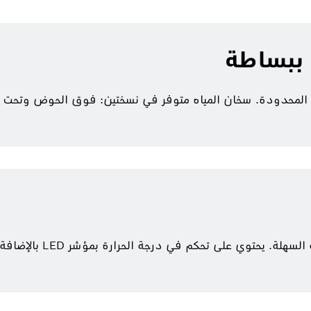
ببساطة
 المحدودة. سخان المياه متوفر في نسختين: فوق الحوض وتحت الح
يضمن تصميمه البسيط التركيب