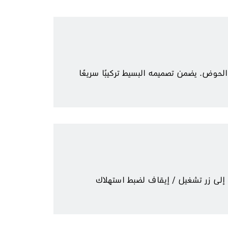
وض. يضمن تصميمه البسيط تركيبًا سريعًا
 السريع والصيانة السهلة. يحتوي على تحكم في درجة الحرارة بمؤشر LED بالإضافة إلى زر تشغيل / إيقاف لضبط استهلاك