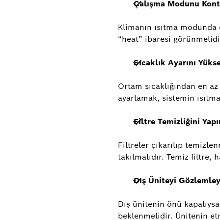
Çalışma Modunu Kont
Klimanın ısıtma modunda
“heat” ibaresi görünmelidi
Sıcaklık Ayarını Yükse
Ortam sıcaklığından en az
ayarlamak, sistemin ısıtm
Filtre Temizliğini Yapı
Filtreler çıkarılıp temizle
takılmalıdır. Temiz filtre, h
Dış Üniteyi Gözlemley
Dış ünitenin önü kapalıys
beklenmelidir. Ünitenin et