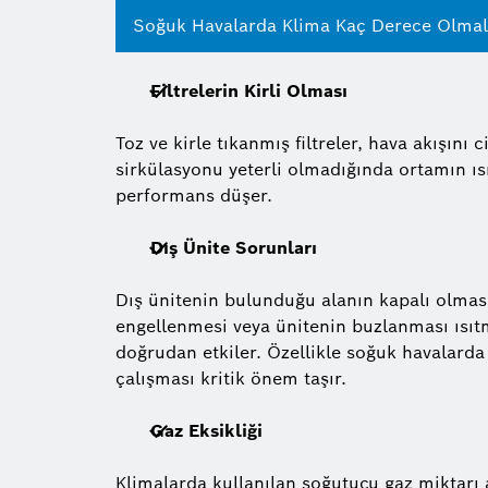
Soğuk Havalarda Klima Kaç Derece Olmal
Filtrelerin Kirli Olması
Toz ve kirle tıkanmış filtreler, hava akışını c
sirkülasyonu yeterli olmadığında ortamın ıs
performans düşer.
Dış Ünite Sorunları
Dış ünitenin bulunduğu alanın kapalı olması
engellenmesi veya ünitenin buzlanması ısı
doğrudan etkiler. Özellikle soğuk havalarda 
çalışması kritik önem taşır.
Gaz Eksikliği
Klimalarda kullanılan soğutucu gaz miktarı 