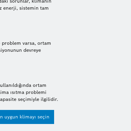
daki sorunlar, klimanın
z enerji, sistemin tam
de problem varsa, ortam
nksiyonunun devreye
ullanıldığında ortam
klima
ısıtma
problemi
pasite seçimiyle ilgilidir.
n uygun klimayı seçin