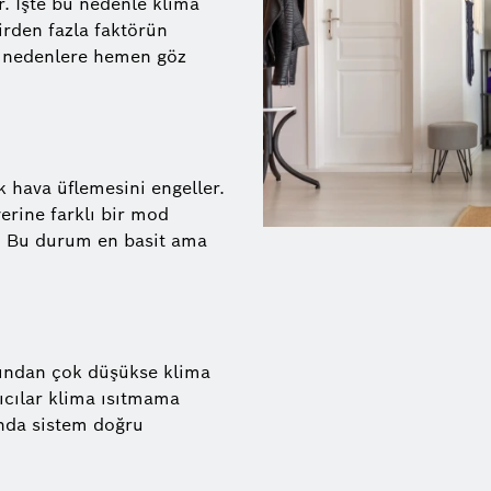
r. İşte bu nedenle klima
irden fazla faktörün
an nedenlere hemen göz
 hava üflemesini engeller.
rine farklı bir mod
z. Bu durum en basit ama
ığından çok düşükse klima
cılar klima ısıtmama
ında sistem doğru