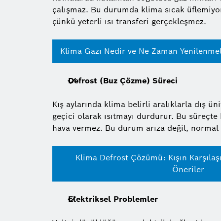
çalışmaz. Bu durumda klima sıcak üflemiyor 
çünkü yeterli ısı transferi gerçekleşmez.
Klima Gazı Nedir ve Ne Zaman Yenilenmel
Defrost (Buz Çözme) Süreci
Kış aylarında klima belirli aralıklarla dış ü
geçici olarak ısıtmayı durdurur. Bu süreçte 
hava vermez. Bu durum arıza değil, normal 
Klima Defrost Çözümü: Kışın Karşılaş
Öneriler
Elektriksel Problemler