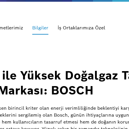
metlerimiz
Bilgiler
İş Ortaklarımıza Özel
i ile Yüksek Doğalgaz 
 Markası: BOSCH
 birincil kriter olan enerji verimliliğinde beklentiyi kar
eklerini sergilemiş olan Bosch, günün ihtiyaçlarına uygun 
 hem kullanıcıların tasarruf etmesi hem de doğanın korun
r ortaya koyuyor. Yüzyılı aşkın bir zamandır teknolojinin