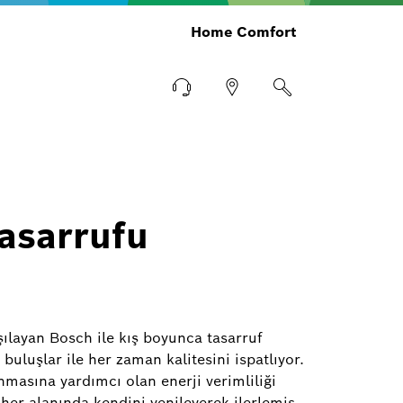
Home Comfort
Tasarrufu
şılayan Bosch ile kış boyunca tasarruf
buluşlar ile her zaman kalitesini ispatlıyor.
masına yardımcı olan enerji verimliliği
 her alanında kendini yenileyerek ilerlemiş