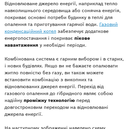
Відновлюване джерело енергії, наприклад тепло
навколишнього середовища або сонячна енергія,
покриває основні потреби будинку в теплі для
опалення та приготування гарячої води.
Газовий
конденсаційний котел
забезпечує додаткове
енергопостачання і покриває
пікове
навантаження
у необхідні періоди.
Комбінована система є гарним вибором і в старих,
і нових будівлях. Якщо ви не бажаєте опалювати
житло повністю без газу, ви також можете
встановити комбінацію з викопних та
відновлюваних джерел енергії. Перехід від
газового опалення до гібридного являє собою
надійну
проміжну технологію
перед
довгостроковим переходом на відновлювані
джерела енергії.
На наступному зображенні наведено схему