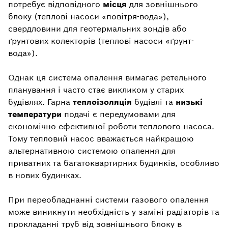
потребує відповідного
місця
для зовнішнього
блоку (теплові насоси «повітря-вода»),
свердловини для геотермальних зондів або
ґрунтових колекторів (теплові насоси «ґрунт-
вода»).
Однак ця система опалення вимагає ретельного
планування і часто стає викликом у старих
будівлях. Гарна
теплоізоляція
будівлі та
низькі
температури
подачі є передумовами для
економічно ефективної роботи теплового насоса.
Тому тепловий насос вважається найкращою
альтернативною системою опалення для
приватних та багатоквартирних будинків, особливо
в нових будинках.
При переобладнанні системи газового опалення
може виникнути необхідність у заміні радіаторів та
прокладанні труб від зовнішнього блоку в