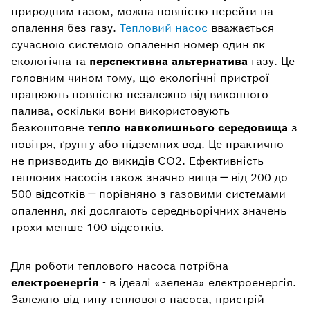
природним газом, можна повністю перейти на
опалення без газу.
Тепловий насос
вважається
сучасною системою опалення номер один як
екологічна та
перспективна альтернатива
газу. Це
головним чином тому, що екологічні пристрої
працюють повністю незалежно від викопного
палива, оскільки вони використовують
безкоштовне
тепло навколишнього середовища
з
повітря, ґрунту або підземних вод. Це практично
не призводить до викидів CO2. Ефективність
теплових насосів також значно вища — від 200 до
500 відсотків — порівняно з газовими системами
опалення, які досягають середньорічних значень
трохи менше 100 відсотків.
Для роботи теплового насоса потрібна
електроенергія
- в ідеалі «зелена» електроенергія.
Залежно від типу теплового насоса, пристрій