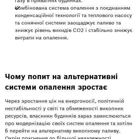
газу в приватних будинках.
Комбінована система опалення з поєднанням
конденсаційної технології та теплового насосу
та сонячної системи заощаджує паливо та
знижує рівень викидів CO2 і стабільно знижує
витрати на опалення.
Чому попит на альтернативні
системи опалення зростає
Через зростання цін на енергоносії, політичній
нестабільності у світі та обмеженості викопних
ресурсів, власники будинків зараз замислюються
про модернізацію своїх систем опалення та хотіли
б перейти на альтернативу викопному паливу.
Окрім прагнення до більшої незалежності,