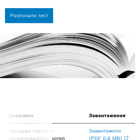
Розпочати тест
Документ
Завантаження
Брошура газовий
Завантажити
конденсаційний котел
(PDF 0.6 MB)