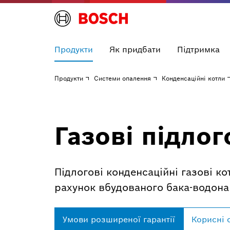
Продукти
Як придбати
Підтримка
Продукти
Системи опалення
Конденсаційні котли
Газові підлог
Підлогові конденсаційні газові к
рахунок вбудованого бака-водона
Умови розширеної гарантії
Корисні 