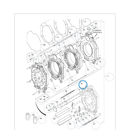
everp
7 747 024 965
14
Dichtschnur D15x4300
42
Pack A=2Rol everp
8 718 584 415
14
Dichtschnur D15x4300
46
Pack B=3Rol everp
8 718 584 416
14
Dichtschnur D15x5050
51
Pack A=2Rol everp
8 718 584 417
14
Dichtschnur D15x5050
48
Pack B=3Rol everp