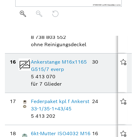
8 718 584 418
15
Hinterglied GE515 o. RD
87
everp
8 738 803 552
ohne Reinigungsdeckel
16
Ankerstange M16x1165
30
G515/7 everp
5 413 070
für 7 Glieder
17
Federpaket kpl f Ankerst
24
33-1/35-1+43/45
5 413 202
18
6kt-Mutter ISO4032 M16
16