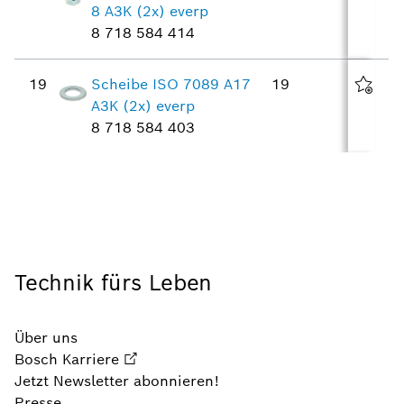
8 A3K (2x) everp
8 718 584 414
19
Scheibe ISO 7089 A17
19
A3K (2x) everp
8 718 584 403
20
Einspeiserohr 7Gld kpl
33
5 436 400
21
Flansch roh
34
Mod1606440, vierk 170
Technik fürs Leben
everp
8 718 584 425
Über uns
Bosch Karriere
22
Dichtung
26
Jetzt Newsletter abonnieren!
D125x170x1,5mm (2x)
Presse