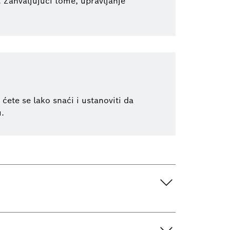
 Zahvaljujući tome, upravljanje
ete se lako snaći i ustanoviti da
u.