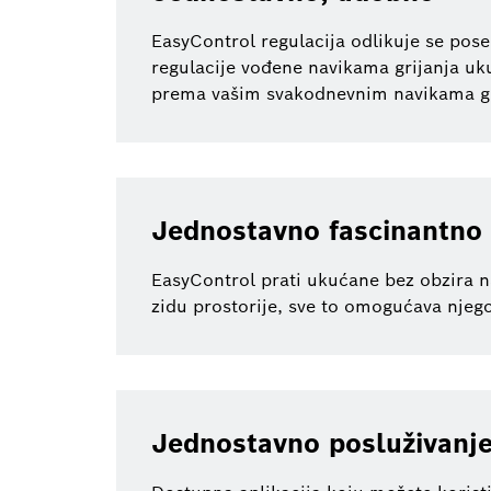
EasyControl regulacija odlikuje se pose
regulacije vođene navikama grijanja uku
prema vašim svakodnevnim navikama grij
Jednostavno fascinantno
EasyControl prati ukućane bez obzira na 
zidu prostorije, sve to omogućava njego
Jednostavno posluživanj