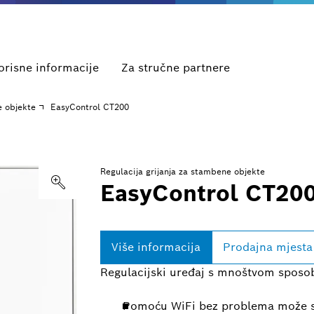
orisne informacije
Za stručne partnere
e objekte
EasyControl CT200
Regulacija grijanja za stambene objekte
EasyControl CT20
Više informacija
Prodajna mjesta
Regulacijski uređaj s mnoštvom sposo
Pomoću WiFi bez problema može se