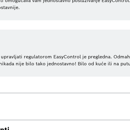
iti omogućava vam jednostavno posluživanje EasyControl.
stavnije.
pravljati regulatorom EasyControl je pregledna. Odmah ć
ikada nije bilo tako jednostavno! Bilo od kuće ili na put
nti