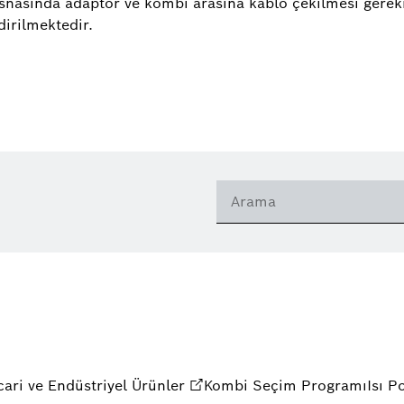
snasında adaptör ve kombi arasına kablo çekilmesi gerekm
dirilmektedir.
cari ve Endüstriyel Ürünler
Kombi Seçim Programı
Isı 