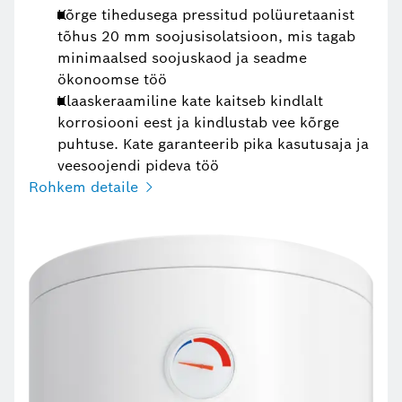
Kõrge tihedusega pressitud polüuretaanist
tõhus 20 mm soojusisolatsioon, mis tagab
minimaalsed soojuskaod ja seadme
ökonoomse töö
Klaaskeraamiline kate kaitseb kindlalt
korrosiooni eest ja kindlustab vee kõrge
puhtuse. Kate garanteerib pika kasutusaja ja
veesoojendi pideva töö
Rohkem detaile