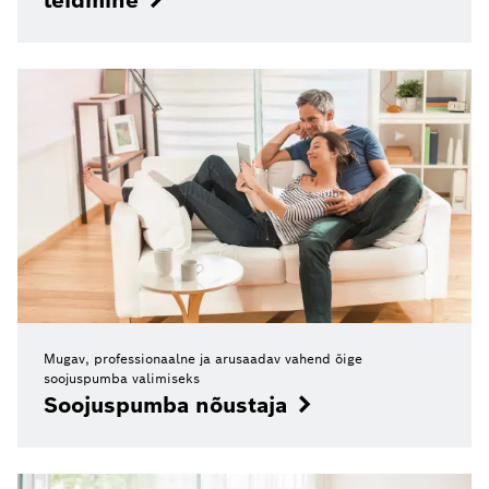
Mugav, professionaalne ja arusaadav vahend õige
soojuspumba valimiseks
Soojuspumba nõustaja