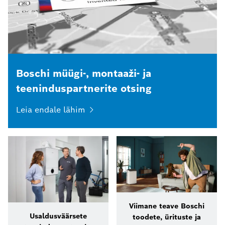
Boschi müügi-, montaaži- ja
teeninduspartnerite otsing
Leia endale lähim
Viimane teave Boschi
Usaldusväärsete
toodete, ürituste ja