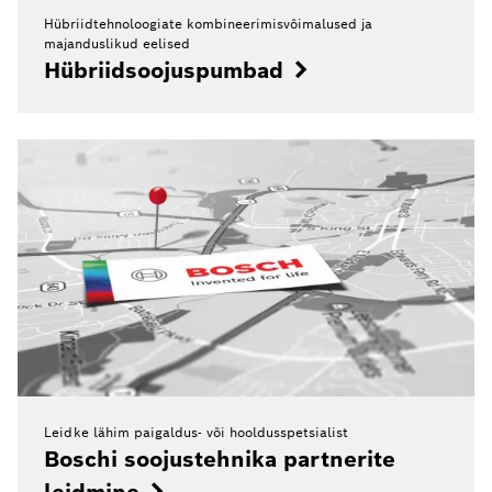
Hübriidtehnoloogiate kombineerimisvõimalused ja
majanduslikud eelised
Hübriidsoojuspumbad
Leidke lähim paigaldus- või hooldusspetsialist
Boschi soojustehnika partnerite
leidmine