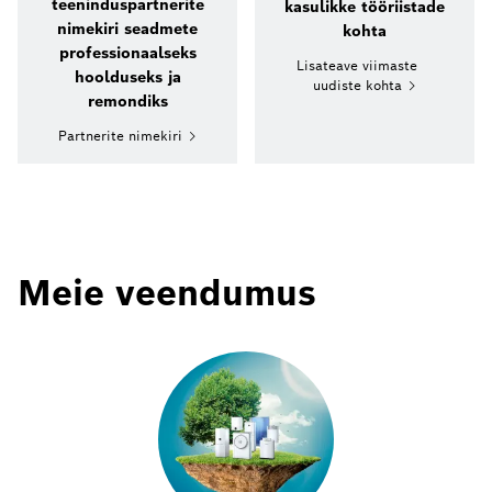
teeninduspartnerite
kasulikke tööriistade
nimekiri seadmete
kohta
professionaalseks
Lisateave viimaste
hoolduseks ja
uudiste kohta
remondiks
Partnerite nimekiri
Meie veendumus