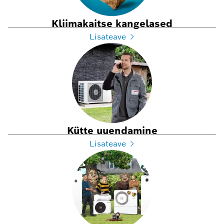
Kliimakaitse kangelased
Lisateave
Kütte uuendamine
Lisateave