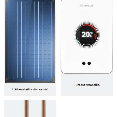
Juhtautomaatika
Päikeseküttesüsteemid