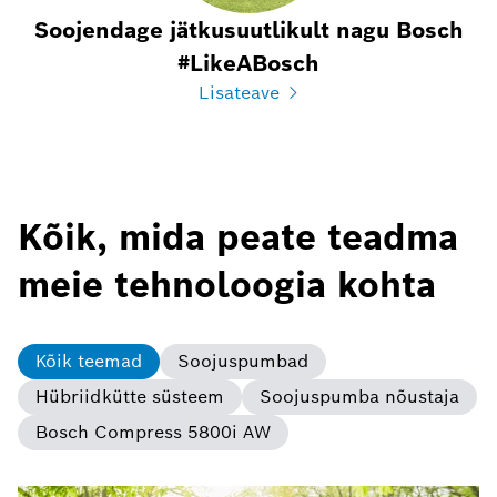
Soojendage jätkusuutlikult nagu Bosch
#LikeABosch
Lisateave
Kõik, mida peate teadma
meie tehnoloogia kohta
Kõik teemad
Soojuspumbad
Hübriidkütte süsteem
Soojuspumba nõustaja
Bosch Compress 5800i AW