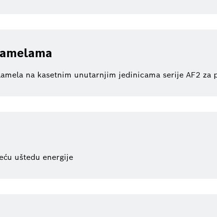
 lamelama
lamela na kasetnim unutarnjim jedinicama serije AF2 za
eću uštedu energije