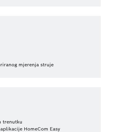
riranog mjerenja struje
m trenutku
u aplikacije HomeCom Easy