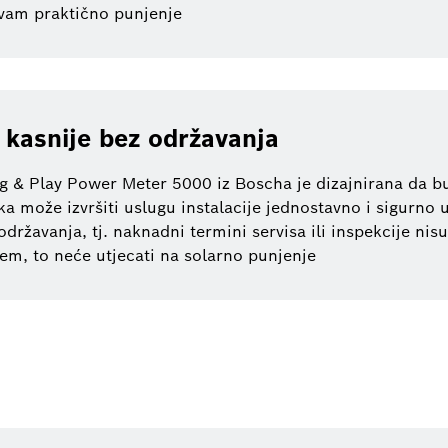
vam praktično punjenje
 kasnije bez održavanja
lug & Play Power Meter 5000 iz Boscha je dizajnirana da 
tka može izvršiti uslugu instalacije jednostavno i sigurn
državanja, tj. naknadni termini servisa ili inspekcije nis
em, to neće utjecati na solarno punjenje