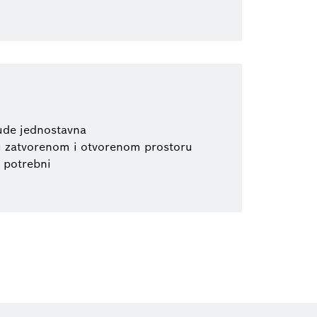
bude jednostavna
o u zatvorenom i otvorenom prostoru
u potrebni