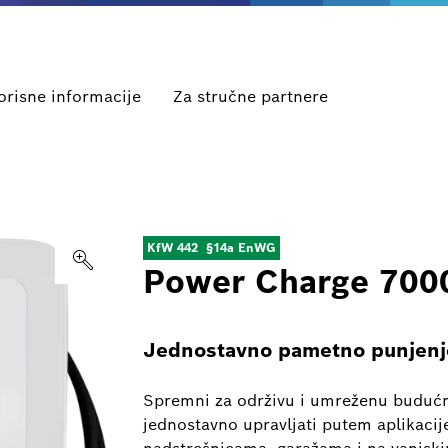
orisne informacije
Za stručne partnere
KfW 442
§14a EnWG
Power Charge 7000
Jednostavno pametno punjenj
Spremni za održivu i umreženu buduć
jednostavno upravljati putem aplikaci