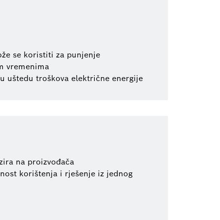
e se koristiti za punjenje
nim vremenima
u uštedu troškova električne energije
zira na proizvođača
ost korištenja i rješenje iz jednog