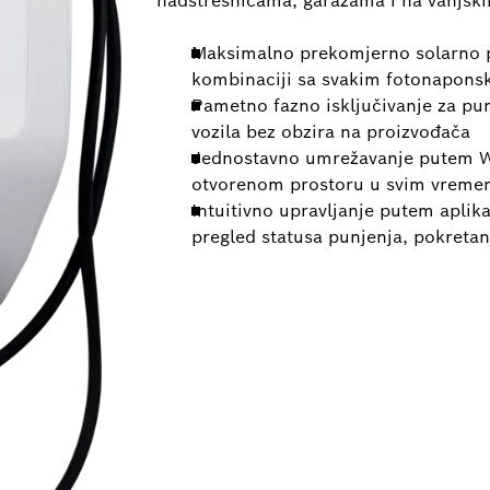
nadstrešnicama, garažama i na vanjsk
Maksimalno prekomjerno solarno p
kombinaciji sa svakim fotonapons
Pametno fazno isključivanje za pun
vozila bez obzira na proizvođača
Jednostavno umrežavanje putem WL
otvorenom prostoru u svim vreme
Intuitivno upravljanje putem aplika
pregled statusa punjenja, pokretan