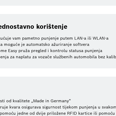
ednostavno korištenje
ućuje vam pametno punjenje putem LAN-a ili WLAN-a
ja moguće je automatsko ažuriranje softvera
me Easy pruža pregled i kontrolu statusa punjenja
enja za naplatu za vozače službenih automobila bez kalib
sti od kvalitete „Made in Germany“
truje kvara osigurava sigurnost tijekom punjenja u svako
pomoću jedne od dvije priložene RFID kartice ili pomoć