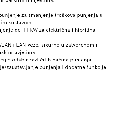
im parkirnim mjestima.
unjenje za smanjenje troškova punjenja u
kim sustavom
jenje do 11 kW za električna i hibridna
AN i LAN veze, sigurno u zatvorenom i
nskim uvjetima
cije: odabir različitih načina punjenja,
je/zaustavljanje punjenja i dodatne funkcije