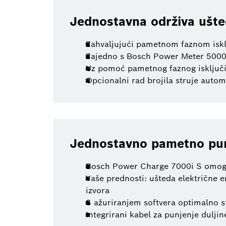
Jednostavna održiva ušt
Zahvaljujući pametnom faznom isklj
Zajedno s Bosch Power Meter 5000, 
Uz pomoć pametnog faznog isključi
Opcionalni rad brojila struje auto
Jednostavno pametno pu
Bosch Power Charge 7000i S omoguću
Vaše prednosti: ušteda električne e
izvora
S ažuriranjem softvera optimalno s
Integrirani kabel za punjenje duljin