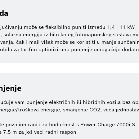
eda
učivanju može se fleksibilno puniti između 1,4 i 11 kW
solarna energija iz bilo kojeg fotonaponskog sustava mož
vanja, čak i mali višak može se koristiti u manje sunča
mobila za tarifno optimizirano punjenje omogućuje dodatn
njenje
je vam punjenje električnih ili hibridnih vozila bez ob
nergije/troškova energije, smanjenje CO2, veća jednostavn
te pozicionirani i za budućnost s Power Charge 7000i S
e 7,5 m za još veći radni raspon