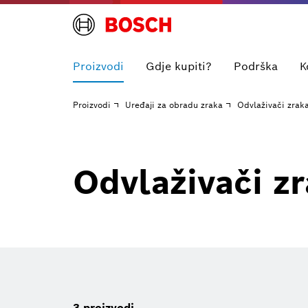
Proizvodi
Gdje kupiti?
Podrška
K
Proizvodi
Uređaji za obradu zraka
Odvlaživači zrak
Odvlaživači z
3
proizvodi