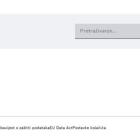
bavijest o zaštiti podataka
EU Data Act
Postavke kolačića